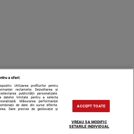
ntru a oferi:
zitiv. Utilizarea profilurilor pentru
ormanței reclamelor. Dezvoltarea și
 selectarea publicității personalizate.
rea datelor limitate pentru a selecta
ersonalizată. Măsurarea performanței
combinații de date din surse diferite.
ACCEPT TOATE
tatea. Date precise de geolocație și
VREAU SA MODIFIC
SETARILE INDIVIDUAL