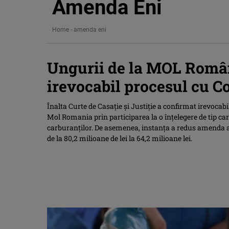
Amenda Eni
Home
-
amenda eni
Ungurii de la MOL Român
irevocabil procesul cu C
Înalta Curte de Casație și Justiție a confirmat irevocab
Mol Romania prin participarea la o înțelegere de tip cart
carburanților. De asemenea, instanța a redus amenda 
de la 80,2 milioane de lei la 64,2 milioane lei.