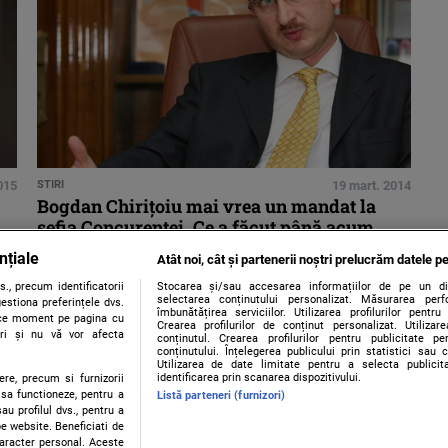
2015
STIRI
19 mart. 2014
Bogdan Chiriţoiu mai vrea un mandat la
şefia Concurenţei. Ce a făcut până acum
nțiale
Atât noi, cât și partenerii noștri prelucrăm datele pe
., precum identificatorii
Stocarea și/sau accesarea informațiilor de pe un dispo
selectarea conținutului personalizat. Măsurarea perf
estiona preferințele dvs.
îmbunătățirea serviciilor. Utilizarea profilurilor pentru
orice moment pe pagina cu
Crearea profilurilor de conținut personalizat. Utiliza
ștri și nu vă vor afecta
conținutul. Crearea profilurilor pentru publicitate p
conținutului. Înțelegerea publicului prin statistici sau 
Utilizarea de date limitate pentru a selecta publici
identificarea prin scanarea dispozitivului.
ere, precum si furnizorii
 sa functioneze, pentru a
Listă parteneri (furnizori)
au profilul dvs., pentru a
 pe website. Beneficiati de
caracter personal. Aceste