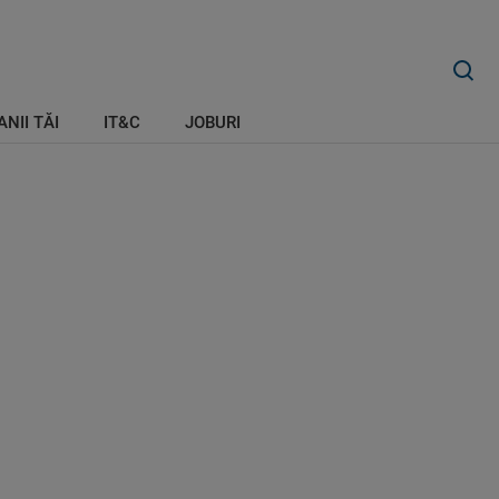
ANII TĂI
IT&C
JOBURI