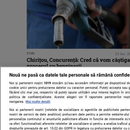
STIRI
23 ian. 
Chiriţou, Concurenţă: Cred că vom câştiga
procesul cu benzinarii
Nouă ne pasă ca datele tale personale să rămână confide
Noi și partenerii noștri
1019
stocăm și/sau accesăm informații pe dispozitivul dvs
cookie unici pentru prelucrarea datelor cu caracter personal. Puteți accepta sau g
făcând clic mai jos, respectiv vă puteți opune utilizării unui interes legitim în 
politica de confidențialitate. Aceste alegeri vor fi raportate partenerilor no
navigarea.
Mai multe detalii
Noi si partenerii nostri (retelele de socializare si agentiile de publicitate parten
nostri de servicii de date analitice) prelucram date pentru a permite website-ului
personaliza continutul si anunturile publicitare afisate in functie de interesele si/s
va oferi functionalitati aferente retelelor de socializare si pentru a analiza traficul
drepturile prevazute de art. 15-22 din GDPR in legatura cu prelucrarea datelor cu 