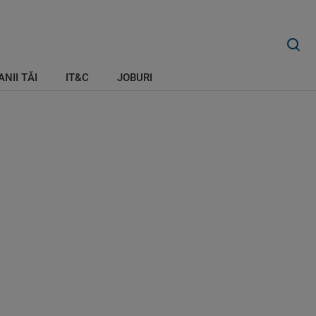
ANII TĂI
IT&C
JOBURI