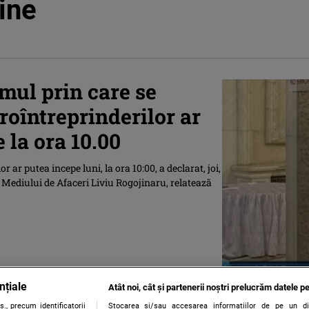
ine
mul prin care se
roîntreprinderilor ar
e la ora 10.00
 ar putea incepe luni, la ora 10:00, a declarat, joi,
i Mediului de Afaceri Liviu Rogojinaru, relatează
nțiale
Atât noi, cât și partenerii noștri prelucrăm datele pe
., precum identificatorii
Stocarea și/sau accesarea informațiilor de pe un dispo