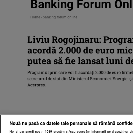
Banking Forum Onl
Home
-
banking forum online
Liviu Rogojinaru: Progra
acordă 2.000 de euro mic
putea să fie lansat luni d
Programul prin care vor fi acordaţi 2.000 de euro firmelor
secretarul de stat din Ministerul Economiei, Energiei ş
Agerpres.
Nouă ne pasă ca datele tale personale să rămână confide
Noi și partenerii noștri
1019
stocăm și/sau accesăm informații pe dispozitivul dvs