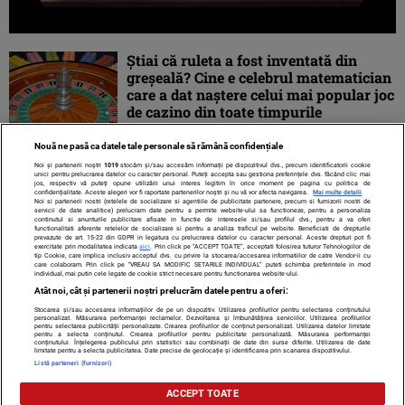
Ştiai că ruleta a fost inventată din
greșeală? Cine e celebrul matematician
care a dat naștere celui mai popular joc
de cazino din toate timpurile
Nouă ne pasă ca datele tale personale să rămână confidențiale
Noi și partenerii noștri
1019
stocăm și/sau accesăm informații pe dispozitivul dvs., precum identificatorii cookie
unici pentru prelucrarea datelor cu caracter personal. Puteți accepta sau gestiona preferințele dvs. făcând clic mai
jos, respectiv vă puteți opune utilizării unui interes legitim în orice moment pe pagina cu politica de
confidențialitate. Aceste alegeri vor fi raportate partenerilor noștri și nu vă vor afecta navigarea.
Mai multe detalii
Noi si partenerii nostri (retelele de socializare si agentiile de publicitate partenere, precum si furnizorii nostri de
servicii de date analitice) prelucram date pentru a permite website-ului sa functioneze, pentru a personaliza
continutul si anunturile publicitare afisate in functie de interesele si/sau profilul dvs., pentru a va oferi
functionalitati aferente retelelor de socializare si pentru a analiza traficul pe website. Beneficiati de drepturile
prevazute de art. 15-22 din GDPR in legatura cu prelucrarea datelor cu caracter personal. Aceste drepturi pot fi
exercitate prin modalitatea indicata
aici
. Prin click pe “ACCEPT TOATE”, acceptati folosirea tuturor Tehnologiilor de
tip Cookie, care implica inclusiv acceptul dvs. cu privire la stocarea/accesarea informatiilor de catre Vendor-ii cu
care colaboram. Prin click pe “VREAU SA MODIFIC SETARILE INDIVIDUAL” puteti schimba preferintele in mod
individual, mai putin cele legate de cookie strict necesare pentru functionarea website-ului.
Atât noi, cât și partenerii noștri prelucrăm datele pentru a oferi:
Stocarea și/sau accesarea informațiilor de pe un dispozitiv. Utilizarea profilurilor pentru selectarea conținutului
Contact
Despre noi
Termeni și condiții
personalizat. Măsurarea performanței reclamelor. Dezvoltarea și îmbunătățirea serviciilor. Utilizarea profilurilor
pentru selectarea publicității personalizate. Crearea profilurilor de conținut personalizat. Utilizarea datelor limitate
pentru a selecta conținutul. Crearea profilurilor pentru publicitate personalizată. Măsurarea performanței
conținutului. Înțelegerea publicului prin statistici sau combinații de date din surse diferite. Utilizarea de date
limitate pentru a selecta publicitatea. Date precise de geolocație și identificarea prin scanarea dispozitivului.
Listă parteneri (furnizori)
Citarea se poate face în limita a 250 de semne. Nici o instituţie sau persoană
ACCEPT TOATE
(site-uri, instituţii mass-media, firme de monitorizare) nu poate reproduce