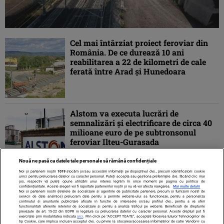
Cel mai întârziat proiect feroviar din
România. De ce durează 10 ani
reabilitarea a 22 de kilometri de cale
ferată între Arad și Hunedoara
Alstom va executa lucrări de
semnalizări şi electrificare de circa 40
milioane euro de pe subtronsonul
feroviar Ilteu-Gurasada
Nouă ne pasă ca datele tale personale să rămână confidențiale
Noi și partenerii noștri
1019
stocăm și/sau accesăm informații pe dispozitivul dvs., precum identificatorii cookie
unici pentru prelucrarea datelor cu caracter personal. Puteți accepta sau gestiona preferințele dvs. făcând clic mai
jos, respectiv vă puteți opune utilizării unui interes legitim în orice moment pe pagina cu politica de
confidențialitate. Aceste alegeri vor fi raportate partenerilor noștri și nu vă vor afecta navigarea.
Mai multe detalii
Noi si partenerii nostri (retelele de socializare si agentiile de publicitate partenere, precum si furnizorii nostri de
servicii de date analitice) prelucram date pentru a permite website-ului sa functioneze, pentru a personaliza
continutul si anunturile publicitare afisate in functie de interesele si/sau profilul dvs., pentru a va oferi
functionalitati aferente retelelor de socializare si pentru a analiza traficul pe website. Beneficiati de drepturile
prevazute de art. 15-22 din GDPR in legatura cu prelucrarea datelor cu caracter personal. Aceste drepturi pot fi
exercitate prin modalitatea indicata
aici
. Prin click pe “ACCEPT TOATE”, acceptati folosirea tuturor Tehnologiilor de
tip Cookie, care implica inclusiv acceptul dvs. cu privire la stocarea/accesarea informatiilor de catre Vendor-ii cu