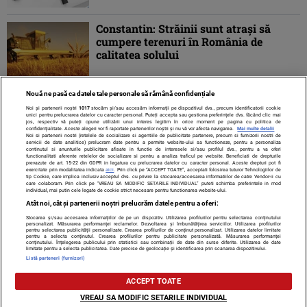
Constantin: Străinii sunt atraşi să
cumpere terenuri în România de
calitatea solului
Nouă ne pasă ca datele tale personale să rămână confidențiale
Noi și partenerii noștri
1017
stocăm și/sau accesăm informații pe dispozitivul dvs., precum identificatorii cookie
unici pentru prelucrarea datelor cu caracter personal. Puteți accepta sau gestiona preferințele dvs. făcând clic mai
jos, respectiv vă puteți opune utilizării unui interes legitim în orice moment pe pagina cu politica de
confidențialitate. Aceste alegeri vor fi raportate partenerilor noștri și nu vă vor afecta navigarea.
Mai multe detalii
Noi si partenerii nostri (retelele de socializare si agentiile de publicitate partenere, precum si furnizorii nostri de
servicii de date analitice) prelucram date pentru a permite website-ului sa functioneze, pentru a personaliza
continutul si anunturile publicitare afisate in functie de interesele si/sau profilul dvs., pentru a va oferi
functionalitati aferente retelelor de socializare si pentru a analiza traficul pe website. Beneficiati de drepturile
prevazute de art. 15-22 din GDPR in legatura cu prelucrarea datelor cu caracter personal. Aceste drepturi pot fi
exercitate prin modalitatea indicata
aici
. Prin click pe “ACCEPT TOATE”, acceptati folosirea tuturor Tehnologiilor de
tip Cookie, care implica inclusiv acceptul dvs. cu privire la stocarea/accesarea informatiilor de catre Vendor-ii cu
care colaboram. Prin click pe “VREAU SA MODIFIC SETARILE INDIVIDUAL” puteti schimba preferintele in mod
individual, mai putin cele legate de cookie strict necesare pentru functionarea website-ului.
Atât noi, cât și partenerii noștri prelucrăm datele pentru a oferi:
Stocarea și/sau accesarea informațiilor de pe un dispozitiv. Utilizarea profilurilor pentru selectarea conținutului
Contact
Despre noi
Termeni și condiții
personalizat. Măsurarea performanței reclamelor. Dezvoltarea și îmbunătățirea serviciilor. Utilizarea profilurilor
pentru selectarea publicității personalizate. Crearea profilurilor de conținut personalizat. Utilizarea datelor limitate
pentru a selecta conținutul. Crearea profilurilor pentru publicitate personalizată. Măsurarea performanței
conținutului. Înțelegerea publicului prin statistici sau combinații de date din surse diferite. Utilizarea de date
limitate pentru a selecta publicitatea. Date precise de geolocație și identificarea prin scanarea dispozitivului.
Listă parteneri (furnizori)
Citarea se poate face în limita a 250 de semne. Nici o instituţie sau persoană
ACCEPT TOATE
(site-uri, instituţii mass-media, firme de monitorizare) nu poate reproduce
integral scrierile publicistice purtătoare de Drepturi de Autor.
VREAU SA MODIFIC SETARILE INDIVIDUAL