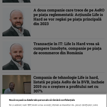
A doua companie care trece de pe AeRO
pe piața reglementată: Acțiunile Life is
Hard se vor regăsi pe piața principală
din 2023
Tranzacţie în IT: Life Is Hard vrea să
cumpere Innobyte, companie pe piața
de ecommerce din România
Compania de tehnologie Life is hard,
listată pe piaţa AeRo de la BVB, încheie
2019 cu o creştere a profitului net cu
307%
Nouă ne pasă ca datele tale personale să rămână confidențiale
Noi și partenerii noștri
1017
stocăm și/sau accesăm informații pe dispozitivul dvs., precum identificatorii cookie