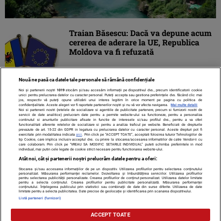
Traian Băsescu: Dacă va depune acum
cererea de aderare la UE, Republica
Moldova va fi refuzată
Nouă ne pasă ca datele tale personale să rămână confidențiale
Noi și partenerii noștri
1019
stocăm și/sau accesăm informații pe dispozitivul dvs., precum identificatorii cookie
unici pentru prelucrarea datelor cu caracter personal. Puteți accepta sau gestiona preferințele dvs. făcând clic mai
jos, respectiv vă puteți opune utilizării unui interes legitim în orice moment pe pagina cu politica de
confidențialitate. Aceste alegeri vor fi raportate partenerilor noștri și nu vă vor afecta navigarea.
Mai multe detalii
Noi si partenerii nostri (retelele de socializare si agentiile de publicitate partenere, precum si furnizorii nostri de
servicii de date analitice) prelucram date pentru a permite website-ului sa functioneze, pentru a personaliza
continutul si anunturile publicitare afisate in functie de interesele si/sau profilul dvs., pentru a va oferi
functionalitati aferente retelelor de socializare si pentru a analiza traficul pe website. Beneficiati de drepturile
prevazute de art. 15-22 din GDPR in legatura cu prelucrarea datelor cu caracter personal. Aceste drepturi pot fi
exercitate prin modalitatea indicata
aici
. Prin click pe “ACCEPT TOATE”, acceptati folosirea tuturor Tehnologiilor de
tip Cookie, care implica inclusiv acceptul dvs. cu privire la stocarea/accesarea informatiilor de catre Vendor-ii cu
care colaboram. Prin click pe “VREAU SA MODIFIC SETARILE INDIVIDUAL” puteti schimba preferintele in mod
individual, mai putin cele legate de cookie strict necesare pentru functionarea website-ului.
Atât noi, cât și partenerii noștri prelucrăm datele pentru a oferi:
Stocarea și/sau accesarea informațiilor de pe un dispozitiv. Utilizarea profilurilor pentru selectarea conținutului
Contact
Despre noi
Termeni și condiții
personalizat. Măsurarea performanței reclamelor. Dezvoltarea și îmbunătățirea serviciilor. Utilizarea profilurilor
pentru selectarea publicității personalizate. Crearea profilurilor de conținut personalizat. Utilizarea datelor limitate
pentru a selecta conținutul. Crearea profilurilor pentru publicitate personalizată. Măsurarea performanței
conținutului. Înțelegerea publicului prin statistici sau combinații de date din surse diferite. Utilizarea de date
limitate pentru a selecta publicitatea. Date precise de geolocație și identificarea prin scanarea dispozitivului.
Listă parteneri (furnizori)
Citarea se poate face în limita a 250 de semne. Nici o instituţie sau persoană
ACCEPT TOATE
(site-uri, instituţii mass-media, firme de monitorizare) nu poate reproduce