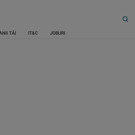
ANII TĂI
IT&C
JOBURI