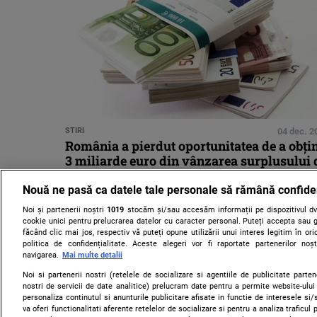
STIRI
04 dec. 2
România a pierdut oportunitatea de a obţi
3 miliarde euro din vânzarea surplusului 
certificate de emisii
Nouă ne pasă ca datele tale personale să rămână confide
Noi și partenerii noștri
1019
stocăm și/sau accesăm informații pe dispozitivul dvs
cookie unici pentru prelucrarea datelor cu caracter personal. Puteți accepta sau g
făcând clic mai jos, respectiv vă puteți opune utilizării unui interes legitim în 
politica de confidențialitate. Aceste alegeri vor fi raportate partenerilor no
navigarea.
Mai multe detalii
Noi si partenerii nostri (retelele de socializare si agentiile de publicitate parten
nostri de servicii de date analitice) prelucram date pentru a permite website-ului
personaliza continutul si anunturile publicitare afisate in functie de interesele si/s
va oferi functionalitati aferente retelelor de socializare si pentru a analiza traficul