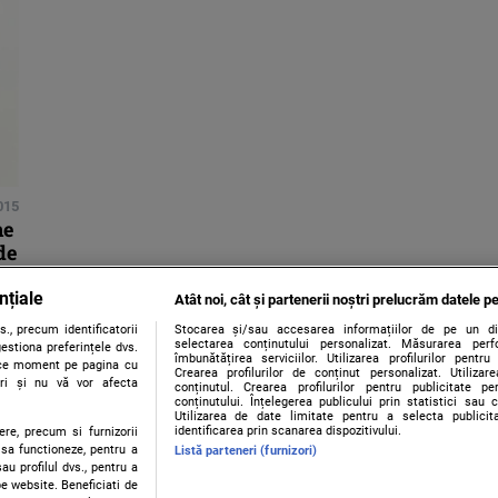
015
ne
de
nțiale
Atât noi, cât și partenerii noștri prelucrăm datele pe
., precum identificatorii
Stocarea și/sau accesarea informațiilor de pe un dispo
selectarea conținutului personalizat. Măsurarea perf
estiona preferințele dvs.
îmbunătățirea serviciilor. Utilizarea profilurilor pentru
orice moment pe pagina cu
Crearea profilurilor de conținut personalizat. Utiliza
ștri și nu vă vor afecta
conținutul. Crearea profilurilor pentru publicitate p
conținutului. Înțelegerea publicului prin statistici sau 
Utilizarea de date limitate pentru a selecta publici
identificarea prin scanarea dispozitivului.
ere, precum si furnizorii
 sa functioneze, pentru a
Listă parteneri (furnizori)
au profilul dvs., pentru a
 pe website. Beneficiati de