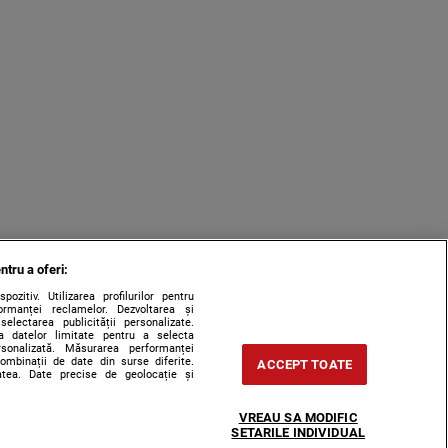
ntru a oferi:
zitiv. Utilizarea profilurilor pentru
ormanței reclamelor. Dezvoltarea și
 selectarea publicității personalizate.
rea datelor limitate pentru a selecta
ersonalizată. Măsurarea performanței
combinații de date din surse diferite.
ACCEPT TOATE
tatea. Date precise de geolocație și
VREAU SA MODIFIC
SETARILE INDIVIDUAL