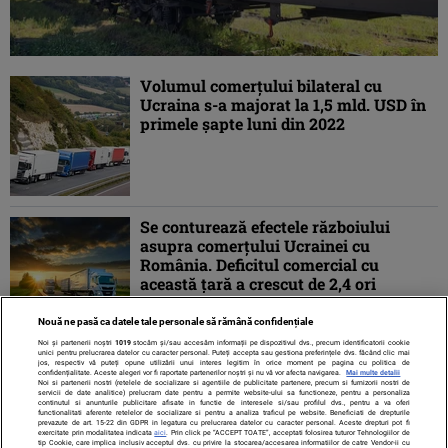
Volumul comerțului bilateral cu
Ucraina s-a majorat la 1,5 mld. USD în
primele şapte luni din 2022
Se conturează efectele războiului
asupra comerțului Ucrainei cu
România. Deficitul comercial cu
această țară a crescut de 2,4 ori
Nouă ne pasă ca datele tale personale să rămână confidențiale
Noi și partenerii noștri
1019
stocăm și/sau accesăm informații pe dispozitivul dvs., precum identificatorii cookie
unici pentru prelucrarea datelor cu caracter personal. Puteți accepta sau gestiona preferințele dvs. făcând clic mai
jos, respectiv vă puteți opune utilizării unui interes legitim în orice moment pe pagina cu politica de
confidențialitate. Aceste alegeri vor fi raportate partenerilor noștri și nu vă vor afecta navigarea.
Mai multe detalii
Noi si partenerii nostri (retelele de socializare si agentiile de publicitate partenere, precum si furnizorii nostri de
servicii de date analitice) prelucram date pentru a permite website-ului sa functioneze, pentru a personaliza
continutul si anunturile publicitare afisate in functie de interesele si/sau profilul dvs., pentru a va oferi
functionalitati aferente retelelor de socializare si pentru a analiza traficul pe website. Beneficiati de drepturile
prevazute de art. 15-22 din GDPR in legatura cu prelucrarea datelor cu caracter personal. Aceste drepturi pot fi
exercitate prin modalitatea indicata
aici
. Prin click pe “ACCEPT TOATE”, acceptati folosirea tuturor Tehnologiilor de
tip Cookie, care implica inclusiv acceptul dvs. cu privire la stocarea/accesarea informatiilor de catre Vendor-ii cu