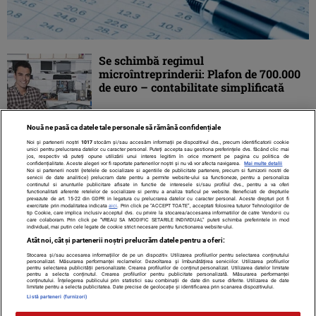
Se schimbă regimul
microîntreprinderii: Plafon de 700.000
de euro – contabilitate simplificată
Nouă ne pasă ca datele tale personale să rămână confidențiale
Noi și partenerii noștri
1017
stocăm și/sau accesăm informații pe dispozitivul dvs., precum identificatorii cookie
unici pentru prelucrarea datelor cu caracter personal. Puteți accepta sau gestiona preferințele dvs. făcând clic mai
jos, respectiv vă puteți opune utilizării unui interes legitim în orice moment pe pagina cu politica de
confidențialitate. Aceste alegeri vor fi raportate partenerilor noștri și nu vă vor afecta navigarea.
Mai multe detalii
Noi si partenerii nostri (retelele de socializare si agentiile de publicitate partenere, precum si furnizorii nostri de
servicii de date analitice) prelucram date pentru a permite website-ului sa functioneze, pentru a personaliza
continutul si anunturile publicitare afisate in functie de interesele si/sau profilul dvs., pentru a va oferi
functionalitati aferente retelelor de socializare si pentru a analiza traficul pe website. Beneficiati de drepturile
prevazute de art. 15-22 din GDPR in legatura cu prelucrarea datelor cu caracter personal. Aceste drepturi pot fi
exercitate prin modalitatea indicata
aici
. Prin click pe “ACCEPT TOATE”, acceptati folosirea tuturor Tehnologiilor de
tip Cookie, care implica inclusiv acceptul dvs. cu privire la stocarea/accesarea informatiilor de catre Vendor-ii cu
care colaboram. Prin click pe “VREAU SA MODIFIC SETARILE INDIVIDUAL” puteti schimba preferintele in mod
individual, mai putin cele legate de cookie strict necesare pentru functionarea website-ului.
Atât noi, cât și partenerii noștri prelucrăm datele pentru a oferi:
Stocarea și/sau accesarea informațiilor de pe un dispozitiv. Utilizarea profilurilor pentru selectarea conținutului
Contact
Despre noi
Termeni și condiții
personalizat. Măsurarea performanței reclamelor. Dezvoltarea și îmbunătățirea serviciilor. Utilizarea profilurilor
pentru selectarea publicității personalizate. Crearea profilurilor de conținut personalizat. Utilizarea datelor limitate
pentru a selecta conținutul. Crearea profilurilor pentru publicitate personalizată. Măsurarea performanței
conținutului. Înțelegerea publicului prin statistici sau combinații de date din surse diferite. Utilizarea de date
limitate pentru a selecta publicitatea. Date precise de geolocație și identificarea prin scanarea dispozitivului.
Listă parteneri (furnizori)
Citarea se poate face în limita a 250 de semne. Nici o instituţie sau persoană