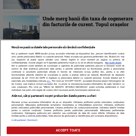
Unde merg banii din taxa de cogenerare
din facturile de curent. Topul oraşelor
Nouă ne pasă ca datele tale personale să rămână confidențiale
Noi și partenerii noștri
1019
stocăm și/sau accesăm informații pe dispozitivul dvs., precum identificatorii cookie
unici pentru prelucrarea datelor cu caracter personal. Puteți accepta sau gestiona preferințele dvs. făcând clic mai
jos, respectiv vă puteți opune utilizării unui interes legitim în orice moment pe pagina cu politica de
confidențialitate. Aceste alegeri vor fi raportate partenerilor noștri și nu vă vor afecta navigarea.
Mai multe detalii
Noi si partenerii nostri (retelele de socializare si agentiile de publicitate partenere, precum si furnizorii nostri de
servicii de date analitice) prelucram date pentru a permite website-ului sa functioneze, pentru a personaliza
continutul si anunturile publicitare afisate in functie de interesele si/sau profilul dvs., pentru a va oferi
functionalitati aferente retelelor de socializare si pentru a analiza traficul pe website. Beneficiati de drepturile
prevazute de art. 15-22 din GDPR in legatura cu prelucrarea datelor cu caracter personal. Aceste drepturi pot fi
exercitate prin modalitatea indicata
aici
. Prin click pe “ACCEPT TOATE”, acceptati folosirea tuturor Tehnologiilor de
tip Cookie, care implica inclusiv acceptul dvs. cu privire la stocarea/accesarea informatiilor de catre Vendor-ii cu
care colaboram. Prin click pe “VREAU SA MODIFIC SETARILE INDIVIDUAL” puteti schimba preferintele in mod
individual, mai putin cele legate de cookie strict necesare pentru functionarea website-ului.
Atât noi, cât și partenerii noștri prelucrăm datele pentru a oferi:
Stocarea și/sau accesarea informațiilor de pe un dispozitiv. Utilizarea profilurilor pentru selectarea conținutului
Contact
Despre noi
Termeni și condiții
personalizat. Măsurarea performanței reclamelor. Dezvoltarea și îmbunătățirea serviciilor. Utilizarea profilurilor
pentru selectarea publicității personalizate. Crearea profilurilor de conținut personalizat. Utilizarea datelor limitate
pentru a selecta conținutul. Crearea profilurilor pentru publicitate personalizată. Măsurarea performanței
conținutului. Înțelegerea publicului prin statistici sau combinații de date din surse diferite. Utilizarea de date
limitate pentru a selecta publicitatea. Date precise de geolocație și identificarea prin scanarea dispozitivului.
Listă parteneri (furnizori)
Citarea se poate face în limita a 250 de semne. Nici o instituţie sau persoană
ACCEPT TOATE
(site-uri, instituţii mass-media, firme de monitorizare) nu poate reproduce
integral scrierile publicistice purtătoare de Drepturi de Autor.