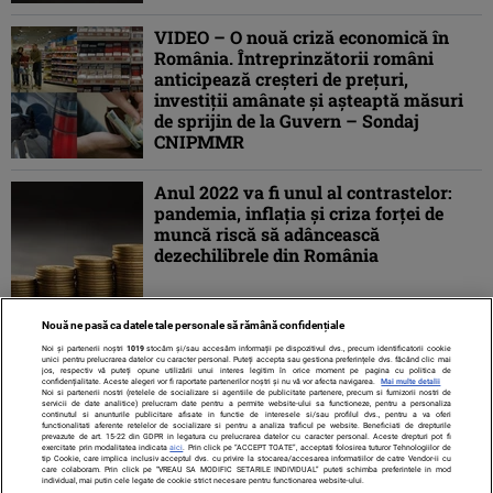
VIDEO – O nouă criză economică în
România. Întreprinzătorii români
anticipează creşteri de preţuri,
investiţii amânate şi aşteaptă măsuri
de sprijin de la Guvern – Sondaj
CNIPMMR
Anul 2022 va fi unul al contrastelor:
pandemia, inflaţia şi criza forţei de
muncă riscă să adâncească
dezechilibrele din România
Nouă ne pasă ca datele tale personale să rămână confidențiale
1
2
»
Noi și partenerii noștri
1019
stocăm și/sau accesăm informații pe dispozitivul dvs., precum identificatorii cookie
unici pentru prelucrarea datelor cu caracter personal. Puteți accepta sau gestiona preferințele dvs. făcând clic mai
jos, respectiv vă puteți opune utilizării unui interes legitim în orice moment pe pagina cu politica de
confidențialitate. Aceste alegeri vor fi raportate partenerilor noștri și nu vă vor afecta navigarea.
Mai multe detalii
Noi si partenerii nostri (retelele de socializare si agentiile de publicitate partenere, precum si furnizorii nostri de
servicii de date analitice) prelucram date pentru a permite website-ului sa functioneze, pentru a personaliza
continutul si anunturile publicitare afisate in functie de interesele si/sau profilul dvs., pentru a va oferi
functionalitati aferente retelelor de socializare si pentru a analiza traficul pe website. Beneficiati de drepturile
prevazute de art. 15-22 din GDPR in legatura cu prelucrarea datelor cu caracter personal. Aceste drepturi pot fi
exercitate prin modalitatea indicata
aici
. Prin click pe “ACCEPT TOATE”, acceptati folosirea tuturor Tehnologiilor de
tip Cookie, care implica inclusiv acceptul dvs. cu privire la stocarea/accesarea informatiilor de catre Vendor-ii cu
care colaboram. Prin click pe “VREAU SA MODIFIC SETARILE INDIVIDUAL” puteti schimba preferintele in mod
individual, mai putin cele legate de cookie strict necesare pentru functionarea website-ului.