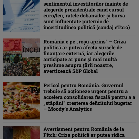
sentimentul investitorilor înainte de
alegerile prezidenţiale când cursul
euro/leu, ratele dobânzilor şi bursa
sunt influenţate puternic de
incertitudinea politică (sondaj eToro)
România e pe „roşu aprins” – Criza
politică ar putea afecta sursele de
finanţare externă, iar alegerile
anticipate ar pune şi mai multă
presiune asupra ţării noastre,
avertizează S&P Global
Pericol pentru România. Guvernul
trebuie să acţioneze urgent pentru a
accelera consolidarea fiscală pentru a a
„stăpâni” creșterea deficitului bugetar
– Moody’s Analytics
Avertisment pentru România de la
Fitch: Criza politică ar putea ridica