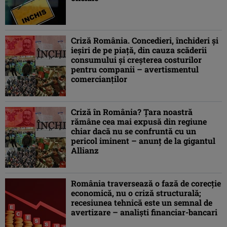
Criză România. Concedieri, închideri şi
ieşiri de pe piaţă, din cauza scăderii
consumului şi creșterea costurilor
pentru companii – avertismentul
comercianţilor
Criză în România? Ţara noastră
rămâne cea mai expusă din regiune
chiar dacă nu se confruntă cu un
pericol iminent – anunţ de la gigantul
Allianz
România traversează o fază de corecţie
economică, nu o criză structurală;
recesiunea tehnică este un semnal de
avertizare – analiști financiar-bancari