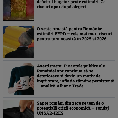
deficitul bugetar peste estimări. Ce
riscuri apar după alegeri
O veste proastă pentru România:
estimări BERD – cele mai mari riscuri
pentru ţara noastră în 2025 şi 2026
Avertisment. Finanţele publice ale
României vor continua să se
deterioreze şi devin un motiv de
îngrijorare, inflaţia rămâne persistentă
– analiză Allianz Trade
Şapte români din zece se tem de o
potenţială criză economică – sondaj
UNSAR-IRES