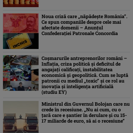
Noua criză care „năpădeşte România”.
Ce spun companiile despre cele mai
afectate domenii – Anunțul
Confederaţiei Patronale Concordia
Coșmarurile antreprenorilor români –
Inflaţia, criza politică şi deficitul de
angajaţi calificaţi, instabilitatea
economică şi geopolitică. Cum se luptă
patronii cu mediul „toxic” şi ce rol au
inovaţia şi inteligenţa artificială
(studiu EY)
Ministrul din Guvernul Bolojan care nu
crede în recesiune. „Nu ai cum, cu o
ţară care e şantier în derulare şi cu 15-
17 miliarde de euro, să ai o recesiune”