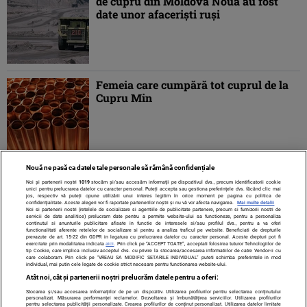
de cupru din Moldova Nouă au fost
date unor afacerişti ruşi
Femeia care cumpără tot cuprul de la
Cupru Min
Nouă ne pasă ca datele tale personale să rămână confidențiale
1
2
»
Noi și partenerii noștri
1019
stocăm și/sau accesăm informații pe dispozitivul dvs., precum identificatorii cookie
unici pentru prelucrarea datelor cu caracter personal. Puteți accepta sau gestiona preferințele dvs. făcând clic mai
jos, respectiv vă puteți opune utilizării unui interes legitim în orice moment pe pagina cu politica de
confidențialitate. Aceste alegeri vor fi raportate partenerilor noștri și nu vă vor afecta navigarea.
Mai multe detalii
Noi si partenerii nostri (retelele de socializare si agentiile de publicitate partenere, precum si furnizorii nostri de
servicii de date analitice) prelucram date pentru a permite website-ului sa functioneze, pentru a personaliza
continutul si anunturile publicitare afisate in functie de interesele si/sau profilul dvs., pentru a va oferi
functionalitati aferente retelelor de socializare si pentru a analiza traficul pe website. Beneficiati de drepturile
prevazute de art. 15-22 din GDPR in legatura cu prelucrarea datelor cu caracter personal. Aceste drepturi pot fi
exercitate prin modalitatea indicata
aici
. Prin click pe “ACCEPT TOATE”, acceptati folosirea tuturor Tehnologiilor de
tip Cookie, care implica inclusiv acceptul dvs. cu privire la stocarea/accesarea informatiilor de catre Vendor-ii cu
care colaboram. Prin click pe “VREAU SA MODIFIC SETARILE INDIVIDUAL” puteti schimba preferintele in mod
individual, mai putin cele legate de cookie strict necesare pentru functionarea website-ului.
Atât noi, cât și partenerii noștri prelucrăm datele pentru a oferi:
Stocarea și/sau accesarea informațiilor de pe un dispozitiv. Utilizarea profilurilor pentru selectarea conținutului
Contact
Despre noi
Termeni și condiții
personalizat. Măsurarea performanței reclamelor. Dezvoltarea și îmbunătățirea serviciilor. Utilizarea profilurilor
pentru selectarea publicității personalizate. Crearea profilurilor de conținut personalizat. Utilizarea datelor limitate