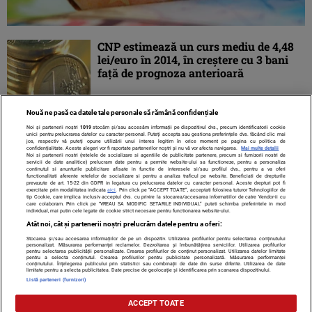
CNP estimează un curs mediu de 4,48
lei/euro în 2014, în creştere cu 3 bani
faţă de prognoza anterioară
Nouă ne pasă ca datele tale personale să rămână confidențiale
Noi și partenerii noștri
1019
stocăm și/sau accesăm informații pe dispozitivul dvs., precum identificatorii cookie
unici pentru prelucrarea datelor cu caracter personal. Puteți accepta sau gestiona preferințele dvs. făcând clic mai
jos, respectiv vă puteți opune utilizării unui interes legitim în orice moment pe pagina cu politica de
confidențialitate. Aceste alegeri vor fi raportate partenerilor noștri și nu vă vor afecta navigarea.
Mai multe detalii
Noi si partenerii nostri (retelele de socializare si agentiile de publicitate partenere, precum si furnizorii nostri de
servicii de date analitice) prelucram date pentru a permite website-ului sa functioneze, pentru a personaliza
continutul si anunturile publicitare afisate in functie de interesele si/sau profilul dvs., pentru a va oferi
functionalitati aferente retelelor de socializare si pentru a analiza traficul pe website. Beneficiati de drepturile
prevazute de art. 15-22 din GDPR in legatura cu prelucrarea datelor cu caracter personal. Aceste drepturi pot fi
exercitate prin modalitatea indicata
aici
. Prin click pe “ACCEPT TOATE”, acceptati folosirea tuturor Tehnologiilor de
tip Cookie, care implica inclusiv acceptul dvs. cu privire la stocarea/accesarea informatiilor de catre Vendor-ii cu
care colaboram. Prin click pe “VREAU SA MODIFIC SETARILE INDIVIDUAL” puteti schimba preferintele in mod
individual, mai putin cele legate de cookie strict necesare pentru functionarea website-ului.
Atât noi, cât și partenerii noștri prelucrăm datele pentru a oferi:
Stocarea și/sau accesarea informațiilor de pe un dispozitiv. Utilizarea profilurilor pentru selectarea conținutului
Contact
Despre noi
Termeni și condiții
personalizat. Măsurarea performanței reclamelor. Dezvoltarea și îmbunătățirea serviciilor. Utilizarea profilurilor
pentru selectarea publicității personalizate. Crearea profilurilor de conținut personalizat. Utilizarea datelor limitate
pentru a selecta conținutul. Crearea profilurilor pentru publicitate personalizată. Măsurarea performanței
conținutului. Înțelegerea publicului prin statistici sau combinații de date din surse diferite. Utilizarea de date
limitate pentru a selecta publicitatea. Date precise de geolocație și identificarea prin scanarea dispozitivului.
Listă parteneri (furnizori)
Citarea se poate face în limita a 250 de semne. Nici o instituţie sau persoană
ACCEPT TOATE
(site-uri, instituţii mass-media, firme de monitorizare) nu poate reproduce