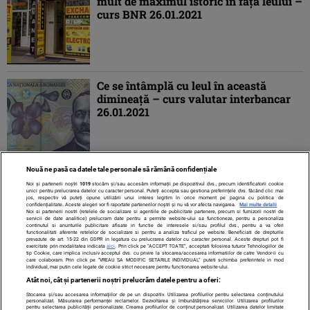
mult de maximul istoric în faţa leului –
curs BNR 26.01.2021
Ce se întâmplă cu leul în această
dimineaţă – curs valutar interbancar
26.01.2021
Nouă ne pasă ca datele tale personale să rămână confidențiale
1
2
»
Noi și partenerii noștri
1019
stocăm și/sau accesăm informații pe dispozitivul dvs., precum identificatorii cookie
unici pentru prelucrarea datelor cu caracter personal. Puteți accepta sau gestiona preferințele dvs. făcând clic mai
jos, respectiv vă puteți opune utilizării unui interes legitim în orice moment pe pagina cu politica de
confidențialitate. Aceste alegeri vor fi raportate partenerilor noștri și nu vă vor afecta navigarea.
Mai multe detalii
Noi si partenerii nostri (retelele de socializare si agentiile de publicitate partenere, precum si furnizorii nostri de
servicii de date analitice) prelucram date pentru a permite website-ului sa functioneze, pentru a personaliza
continutul si anunturile publicitare afisate in functie de interesele si/sau profilul dvs., pentru a va oferi
functionalitati aferente retelelor de socializare si pentru a analiza traficul pe website. Beneficiati de drepturile
prevazute de art. 15-22 din GDPR in legatura cu prelucrarea datelor cu caracter personal. Aceste drepturi pot fi
exercitate prin modalitatea indicata
aici
. Prin click pe “ACCEPT TOATE”, acceptati folosirea tuturor Tehnologiilor de
tip Cookie, care implica inclusiv acceptul dvs. cu privire la stocarea/accesarea informatiilor de catre Vendor-ii cu
care colaboram. Prin click pe “VREAU SA MODIFIC SETARILE INDIVIDUAL” puteti schimba preferintele in mod
individual, mai putin cele legate de cookie strict necesare pentru functionarea website-ului.
Atât noi, cât și partenerii noștri prelucrăm datele pentru a oferi:
Stocarea și/sau accesarea informațiilor de pe un dispozitiv. Utilizarea profilurilor pentru selectarea conținutului
Contact
Despre noi
Termeni și condiții
personalizat. Măsurarea performanței reclamelor. Dezvoltarea și îmbunătățirea serviciilor. Utilizarea profilurilor
pentru selectarea publicității personalizate. Crearea profilurilor de conținut personalizat. Utilizarea datelor limitate