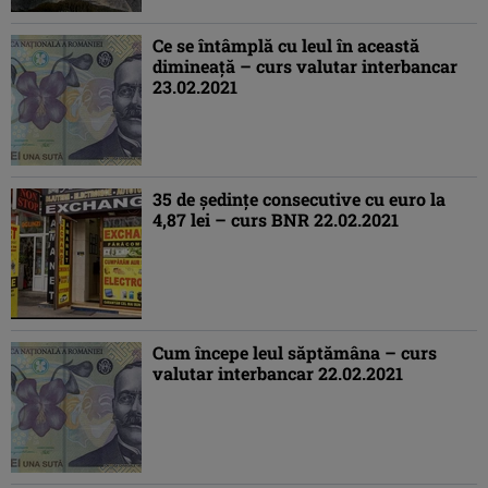
Ce se întâmplă cu leul în această
dimineaţă – curs valutar interbancar
23.02.2021
35 de şedinţe consecutive cu euro la
4,87 lei – curs BNR 22.02.2021
Cum începe leul săptămâna – curs
valutar interbancar 22.02.2021