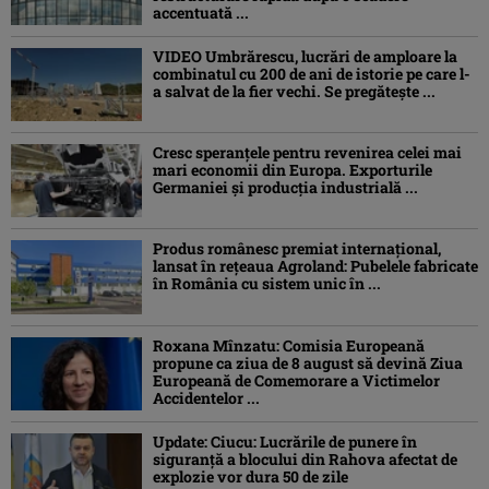
accentuată ...
VIDEO Umbrărescu, lucrări de amploare la
combinatul cu 200 de ani de istorie pe care l-
a salvat de la fier vechi. Se pregătește ...
Cresc speranțele pentru revenirea celei mai
mari economii din Europa. Exporturile
Germaniei și producția industrială ...
Produs românesc premiat internațional,
lansat în rețeaua Agroland: Pubelele fabricate
în România cu sistem unic în ...
Roxana Mînzatu: Comisia Europeană
propune ca ziua de 8 august să devină Ziua
Europeană de Comemorare a Victimelor
Accidentelor ...
Update: Ciucu: Lucrările de punere în
siguranță a blocului din Rahova afectat de
explozie vor dura 50 de zile