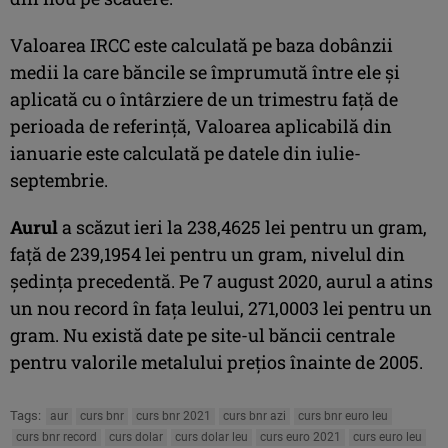
Valoarea IRCC este calculată pe baza dobânzii
medii la care băncile se împrumută între ele și
aplicată cu o întârziere de un trimestru față de
perioada de referință, Valoarea aplicabilă din
ianuarie este calculată pe datele din iulie-
septembrie.
Aurul
a scăzut ieri la 238,4625 lei pentru un gram,
faţă de 239,1954 lei pentru un gram, nivelul din
şedinţa precedentă. Pe 7 august 2020, aurul a atins
un nou record în faţa leului, 271,0003 lei pentru un
gram. Nu există date pe site-ul băncii centrale
pentru valorile metalului preţios înainte de 2005.
Tags:
aur
curs bnr
curs bnr 2021
curs bnr azi
curs bnr euro leu
curs bnr record
curs dolar
curs dolar leu
curs euro 2021
curs euro leu