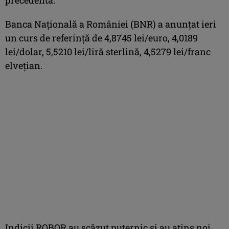
Banca Naţională a României (BNR) a anunţat ieri
un curs de referinţă de 4,8745 lei/euro, 4,0189
lei/dolar, 5,5210 lei/liră sterlină, 4,5279 lei/franc
elveţian.
Indicii ROBOR au scăzut puternic şi au atins noi