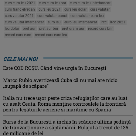
curs euro leu 2021
curs euro leu bnr
curs euro leu interbancar
curs franc elvetian
curs leu 2021
curs leu dolar
curs valutar
curs valutar 2021
curs valutar banci
curs valutar euro leu
curs valutar interbancar
euro leu
euro leu interbancar
ircc
ircc 2021
leu dolar
pret aur
pret aur bnr
pret gram aur
record curs bnr
record curs euro
record curs euro leu
CELE MAI NOI
Este COD ROŞU. Când vine urgia în Bucureşti
Marco Rubio avertizează Cuba că nu mai are nicio
„supapă de scăpare”
Italia nu trece ușor peste criza refugiaților care au luat
cu asalt Ceuta. Roma menține controalele la frontieră
pentru legăturile aeriene și maritime cu Spania
Bursa de la București a închis în scădere ultima ședință
de tranzacționare a săptămânii. Rulajul a trecut de 135
de milioane de lei