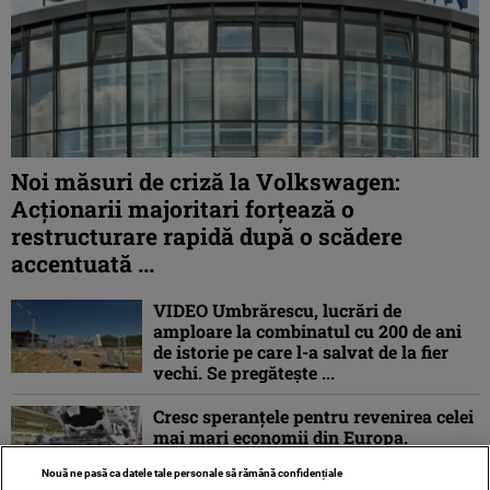
Noi măsuri de criză la Volkswagen:
Acționarii majoritari forțează o
restructurare rapidă după o scădere
accentuată ...
VIDEO Umbrărescu, lucrări de
amploare la combinatul cu 200 de ani
de istorie pe care l-a salvat de la fier
vechi. Se pregătește ...
Cresc speranțele pentru revenirea celei
mai mari economii din Europa.
Exporturile Germaniei și producția
Nouă ne pasă ca datele tale personale să rămână confidențiale
industrială ...