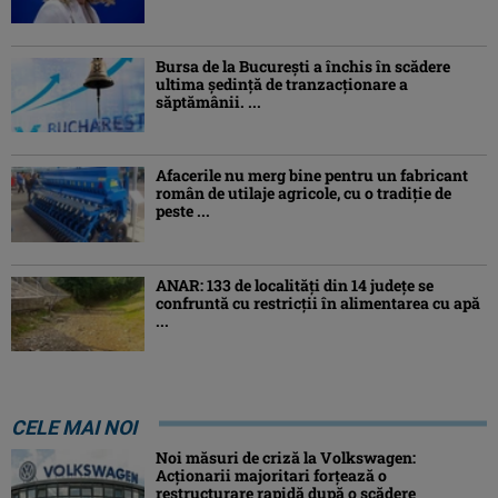
Bursa de la București a închis în scădere
ultima ședință de tranzacționare a
săptămânii. ...
Afacerile nu merg bine pentru un fabricant
român de utilaje agricole, cu o tradiție de
peste ...
ANAR: 133 de localități din 14 județe se
confruntă cu restricții în alimentarea cu apă
...
CELE MAI NOI
Noi măsuri de criză la Volkswagen:
Acționarii majoritari forțează o
restructurare rapidă după o scădere