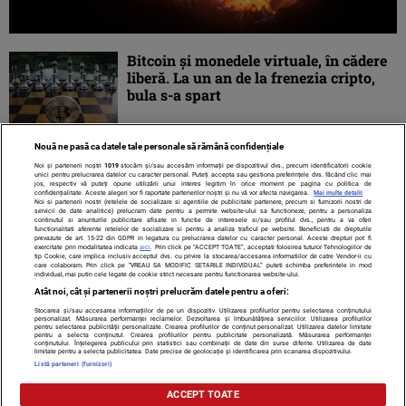
Bitcoin şi monedele virtuale, în cădere
liberă. La un an de la frenezia cripto,
bula s-a spart
Nouă ne pasă ca datele tale personale să rămână confidențiale
Noi și partenerii noștri
1019
stocăm și/sau accesăm informații pe dispozitivul dvs., precum identificatorii cookie
unici pentru prelucrarea datelor cu caracter personal. Puteți accepta sau gestiona preferințele dvs. făcând clic mai
jos, respectiv vă puteți opune utilizării unui interes legitim în orice moment pe pagina cu politica de
confidențialitate. Aceste alegeri vor fi raportate partenerilor noștri și nu vă vor afecta navigarea.
Mai multe detalii
Noi si partenerii nostri (retelele de socializare si agentiile de publicitate partenere, precum si furnizorii nostri de
servicii de date analitice) prelucram date pentru a permite website-ului sa functioneze, pentru a personaliza
continutul si anunturile publicitare afisate in functie de interesele si/sau profilul dvs., pentru a va oferi
functionalitati aferente retelelor de socializare si pentru a analiza traficul pe website. Beneficiati de drepturile
prevazute de art. 15-22 din GDPR in legatura cu prelucrarea datelor cu caracter personal. Aceste drepturi pot fi
exercitate prin modalitatea indicata
aici
. Prin click pe “ACCEPT TOATE”, acceptati folosirea tuturor Tehnologiilor de
tip Cookie, care implica inclusiv acceptul dvs. cu privire la stocarea/accesarea informatiilor de catre Vendor-ii cu
care colaboram. Prin click pe “VREAU SA MODIFIC SETARILE INDIVIDUAL” puteti schimba preferintele in mod
individual, mai putin cele legate de cookie strict necesare pentru functionarea website-ului.
Atât noi, cât și partenerii noștri prelucrăm datele pentru a oferi:
Stocarea și/sau accesarea informațiilor de pe un dispozitiv. Utilizarea profilurilor pentru selectarea conținutului
Contact
Despre noi
Termeni și condiții
personalizat. Măsurarea performanței reclamelor. Dezvoltarea și îmbunătățirea serviciilor. Utilizarea profilurilor
pentru selectarea publicității personalizate. Crearea profilurilor de conținut personalizat. Utilizarea datelor limitate
pentru a selecta conținutul. Crearea profilurilor pentru publicitate personalizată. Măsurarea performanței
conținutului. Înțelegerea publicului prin statistici sau combinații de date din surse diferite. Utilizarea de date
limitate pentru a selecta publicitatea. Date precise de geolocație și identificarea prin scanarea dispozitivului.
Listă parteneri (furnizori)
Citarea se poate face în limita a 250 de semne. Nici o instituţie sau persoană
ACCEPT TOATE
(site-uri, instituţii mass-media, firme de monitorizare) nu poate reproduce