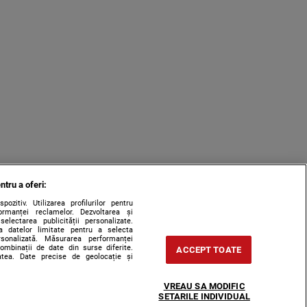
ntru a oferi:
zitiv. Utilizarea profilurilor pentru
ormanței reclamelor. Dezvoltarea și
 selectarea publicității personalizate.
rea datelor limitate pentru a selecta
ersonalizată. Măsurarea performanței
combinații de date din surse diferite.
ACCEPT TOATE
tatea. Date precise de geolocație și
VREAU SA MODIFIC
SETARILE INDIVIDUAL