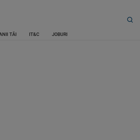
ANII TĂI
IT&C
JOBURI