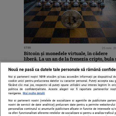
STIRI
25 nov. 2
Bitcoin şi monedele virtuale, în cădere
liberă. La un an de la frenezia cripto, bula 
a spart
Nouă ne pasă ca datele tale personale să rămână confide
Noi și partenerii noștri
1019
stocăm și/sau accesăm informații pe dispozitivul dvs
cookie unici pentru prelucrarea datelor cu caracter personal. Puteți accepta sau g
făcând clic mai jos, respectiv vă puteți opune utilizării unui interes legitim în 
politica de confidențialitate. Aceste alegeri vor fi raportate partenerilor no
navigarea.
Mai multe detalii
Noi si partenerii nostri (retelele de socializare si agentiile de publicitate parten
nostri de servicii de date analitice) prelucram date pentru a permite website-ului
personaliza continutul si anunturile publicitare afisate in functie de interesele si/s
va oferi functionalitati aferente retelelor de socializare si pentru a analiza traficul