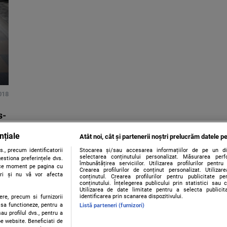
018
s-
nțiale
Atât noi, cât și partenerii noștri prelucrăm datele pe
., precum identificatorii
Stocarea și/sau accesarea informațiilor de pe un dispo
selectarea conținutului personalizat. Măsurarea perf
estiona preferințele dvs.
îmbunătățirea serviciilor. Utilizarea profilurilor pentru
orice moment pe pagina cu
Crearea profilurilor de conținut personalizat. Utiliza
ștri și nu vă vor afecta
conținutul. Crearea profilurilor pentru publicitate p
conținutului. Înțelegerea publicului prin statistici sau 
Utilizarea de date limitate pentru a selecta publici
identificarea prin scanarea dispozitivului.
ere, precum si furnizorii
 sa functioneze, pentru a
Listă parteneri (furnizori)
au profilul dvs., pentru a
 pe website. Beneficiati de