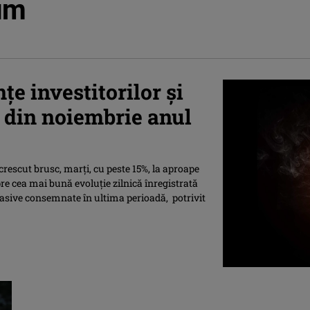
um
ţe investitorilor şi
l din noiembrie anul
rescut brusc, marţi, cu peste 15%, la aproape
pre cea mai bună evoluţie zilnică înregistrată
asive consemnate în ultima perioadă, potrivit