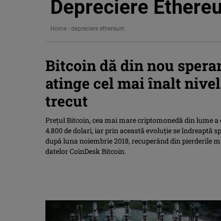
Depreciere Ethere
Home
-
depreciere ethereum
Bitcoin dă din nou speran
atinge cel mai înalt nive
trecut
Preţul Bitcoin, cea mai mare criptomonedă din lume a c
4.800 de dolari, iar prin această evoluţie se îndreaptă s
după luna noiembrie 2018, recuperând din pierderile m
datelor CoinDesk Bitcoin.