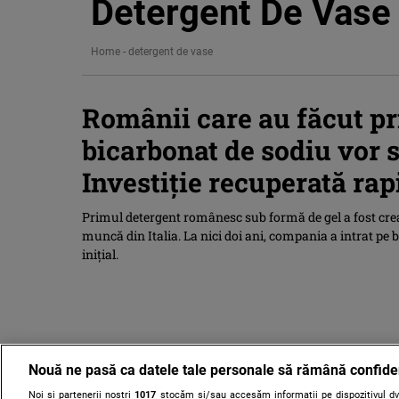
Detergent De Vase
Home
-
detergent de vase
Românii care au făcut pr
bicarbonat de sodiu vor să
Investiție recuperată rap
Primul detergent românesc sub formă de gel a fost crea
muncă din Italia. La nici doi ani, compania a intrat pe b
inițial.
Nouă ne pasă ca datele tale personale să rămână confide
Noi și partenerii noștri
1017
stocăm și/sau accesăm informații pe dispozitivul dvs