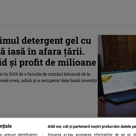
imul detergent gel cu
 iasă în afara țării.
id și profit de milioane
t în 2019 de o familie de români întoarsă de la
reak even, adică și-a recuperat deja banii investiți
nțiale
Atât noi, cât și partenerii noștri prelucrăm datele pe
., precum identificatorii
Stocarea și/sau accesarea informațiilor de pe un dispo