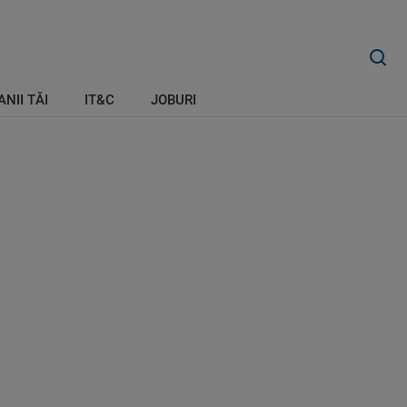
ANII TĂI
IT&C
JOBURI