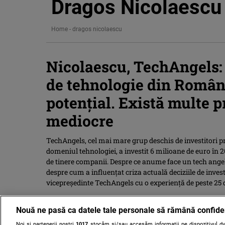
Dragos Nicolaescu
Home
-
dragos nicolaescu
Nicolaescu, TechAngels: 
de tehnologie din Români
potenţial. Există multe p
mediocre
TechAngels, cel mai mare grup deschis de investitori pri
domeniul tehnologiei, a investit 6 milioane de euro în 20
de tinere companii. Despre ce anume face un tech angel,
despre cum a influențat criza actuală deciziile de inves
vicepreședinte TechAngels cu o experienţă de peste 25
Nouă ne pasă ca datele tale personale să rămână confide
Noi și partenerii noștri
1017
stocăm și/sau accesăm informații pe dispozitivul dvs