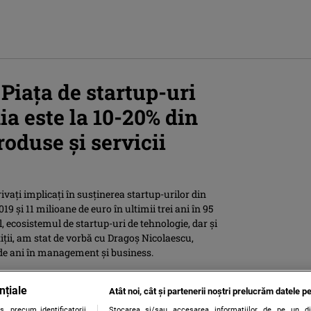
Piaţa de startup-uri
a este la 10-20% din
roduse şi servicii
vați implicați în susținerea startup-urilor din
19 și 11 milioane de euro în ultimii trei ani în 95
 ecosistemul de startup-uri de tehnologie, dar şi
tiții, am stat de vorbă cu Dragoș Nicolaescu,
 de ani în management şi business.
nțiale
Atât noi, cât și partenerii noștri prelucrăm datele pe
., precum identificatorii
Stocarea și/sau accesarea informațiilor de pe un dispo