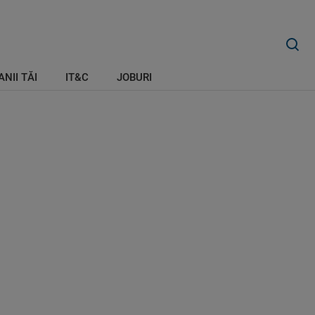
ANII TĂI
IT&C
JOBURI