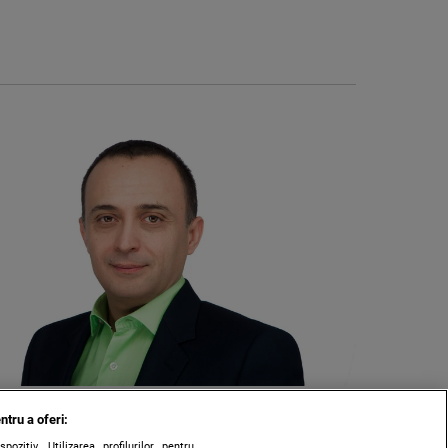
ntru a oferi:
zitiv. Utilizarea profilurilor pentru