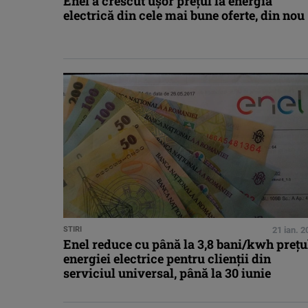
Enel a crescut ușor prețul la energia
electrică din cele mai bune oferte, din nou
STIRI
21 ian. 
Enel reduce cu până la 3,8 bani/kwh prețu
energiei electrice pentru clienții din
serviciul universal, până la 30 iunie