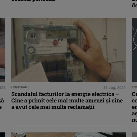
de
021
HOMEPAGE
31 aug. 2021
EC
Scandalul facturilor la energie electrica –
Ce
ză
Cine a primit cele mai multe amenzi şi cine
ca
e
a avut cele mai multe reclamaţii
en
a
n