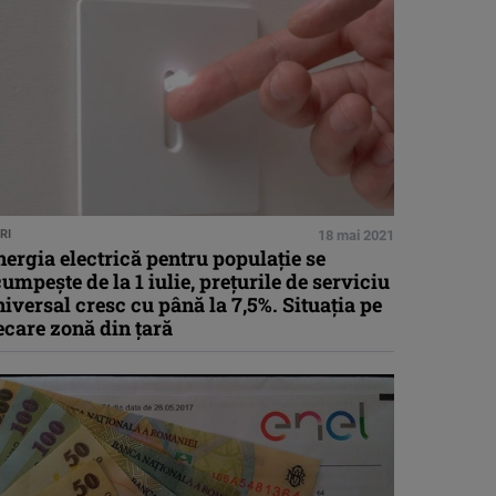
RI
18 mai 2021
ergia electrică pentru populație se
umpește de la 1 iulie, prețurile de serviciu
iversal cresc cu până la 7,5%. Situația pe
ecare zonă din țară