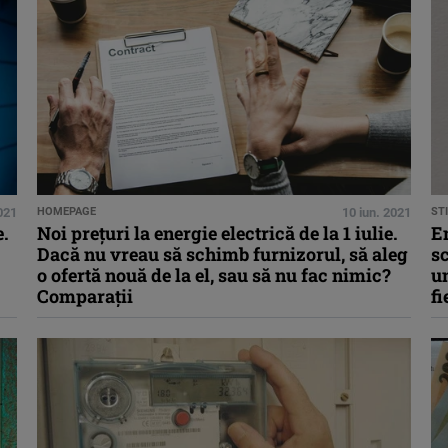
2021
HOMEPAGE
10 iun. 2021
STI
e.
Noi prețuri la energie electrică de la 1 iulie.
En
Dacă nu vreau să schimb furnizorul, să aleg
sc
o ofertă nouă de la el, sau să nu fac nimic?
un
Comparații
fi