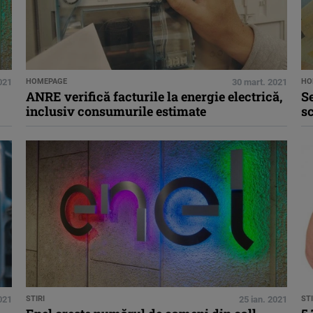
021
HOMEPAGE
30 mart. 2021
HO
ANRE verifică facturile la energie electrică,
Se
inclusiv consumurile estimate
sc
021
STIRI
25 ian. 2021
STI