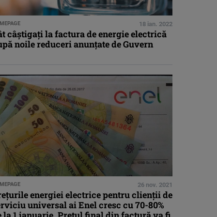
MEPAGE
18 ian. 2022
t câștigați la factura de energie electrică
upă noile reduceri anunțate de Guvern
MEPAGE
26 nov. 2021
ețurile energiei electrice pentru clienții de
rviciu universal ai Enel cresc cu 70-80%
 la 1 ianuarie. Prețul final din factură va fi