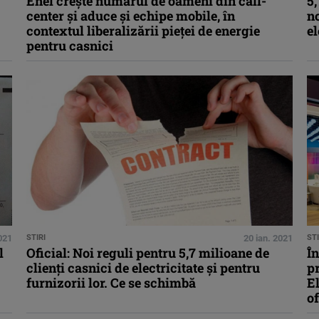
Enel crește numărul de oameni din call-
5,
center și aduce și echipe mobile, în
no
contextul liberalizării pieței de energie
el
pentru casnici
2021
STIRI
20 ian. 2021
STI
l
Oficial: Noi reguli pentru 5,7 milioane de
În
clienți casnici de electricitate și pentru
pr
furnizorii lor. Ce se schimbă
El
of