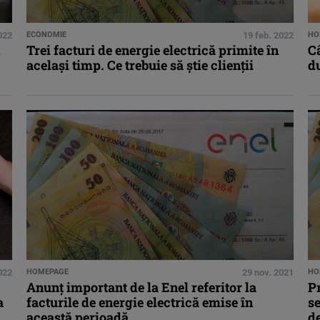
022
ECONOMIE
19 feb. 2022
HO
Trei facturi de energie electrică primite în
Câ
același timp. Ce trebuie să știe clienții
d
2022
HOMEPAGE
29 nov. 2021
HO
Anunț important de la Enel referitor la
Pr
a
facturile de energie electrică emise în
se
această perioadă
de