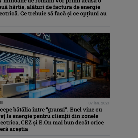
7 milioane de români vor primi acasă o
uă hârtie, alături de factura de energie
ectrică. Ce trebuie să facă și ce opțiuni au
RI
07 ian. 2021
cepe bătălia între “granzi”. Enel vine cu
eț la energie pentru clienții din zonele
ectrica, CEZ și E.On mai bun decât orice
eră aceștia