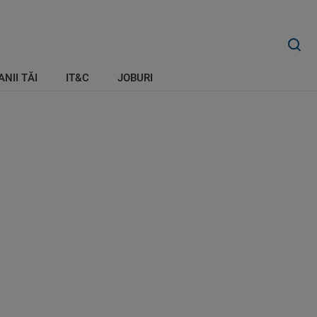
ANII TĂI
IT&C
JOBURI