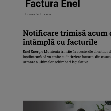
Factura Enel
Home
-
factura enel
Notificare trimisă acum d
întâmplă cu facturile
Enel Energie Muntenia trimite în aceste zile clienților di
înștiințează că va emite cu întîrziere factura, din cauz
urmare a ultimelor schimbări legislative