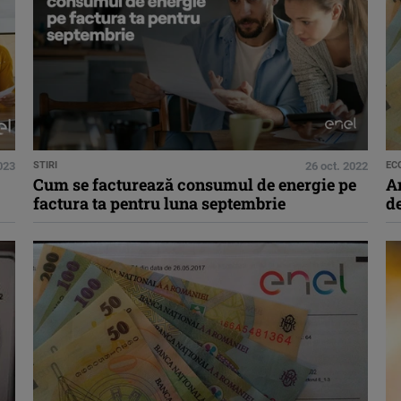
2023
STIRI
26 oct. 2022
EC
Cum se facturează consumul de energie pe
An
factura ta pentru luna septembrie
de