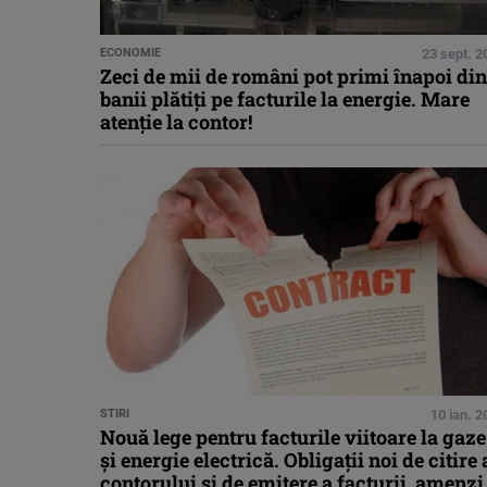
ECONOMIE
23 sept. 2
Zeci de mii de români pot primi înapoi din
banii plătiți pe facturile la energie. Mare
atenție la contor!
STIRI
10 ian. 
Nouă lege pentru facturile viitoare la gaze
și energie electrică. Obligații noi de citire 
contorului și de emitere a facturii, amenzi