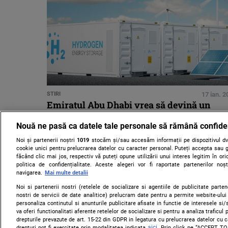
STIRI
17 ian. 
Emiratul Abu Dhabi vrea să devină un
exportator de hidrogen curat
Nouă ne pasă ca datele tale personale să rămână confide
Noi și partenerii noștri
1019
stocăm și/sau accesăm informații pe dispozitivul dvs
cookie unici pentru prelucrarea datelor cu caracter personal. Puteți accepta sau g
făcând clic mai jos, respectiv vă puteți opune utilizării unui interes legitim în 
politica de confidențialitate. Aceste alegeri vor fi raportate partenerilor no
navigarea.
Mai multe detalii
Noi si partenerii nostri (retelele de socializare si agentiile de publicitate parten
nostri de servicii de date analitice) prelucram date pentru a permite website-ului
personaliza continutul si anunturile publicitare afisate in functie de interesele si/s
va oferi functionalitati aferente retelelor de socializare si pentru a analiza traficul
drepturile prevazute de art. 15-22 din GDPR in legatura cu prelucrarea datelor cu 
aici
drepturi pot fi exercitate prin modalitatea indicata
. Prin click pe “ACCEPT TO