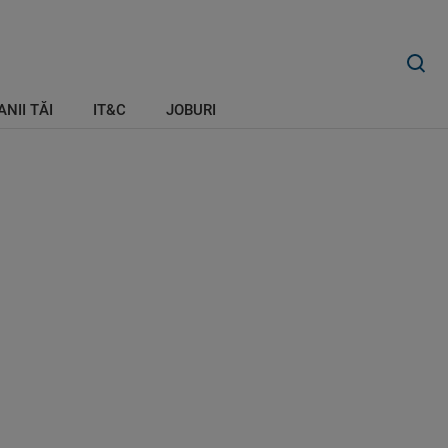
ANII TĂI
IT&C
JOBURI