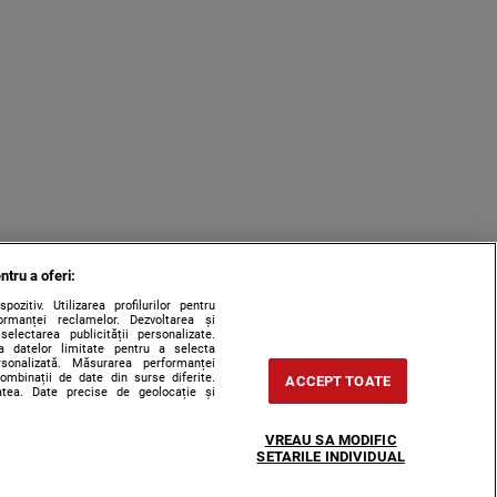
ntru a oferi:
zitiv. Utilizarea profilurilor pentru
ormanței reclamelor. Dezvoltarea și
 selectarea publicității personalizate.
rea datelor limitate pentru a selecta
ersonalizată. Măsurarea performanței
combinații de date din surse diferite.
ACCEPT TOATE
tatea. Date precise de geolocație și
VREAU SA MODIFIC
SETARILE INDIVIDUAL