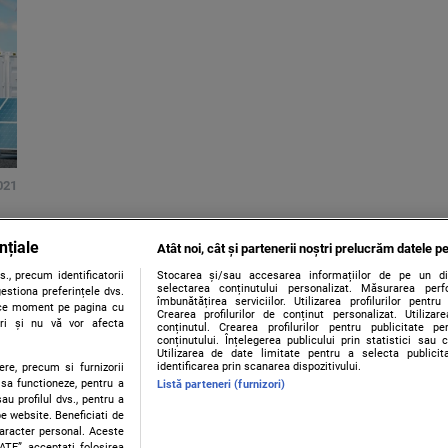
2021
nțiale
Atât noi, cât și partenerii noștri prelucrăm datele pe
., precum identificatorii
Stocarea și/sau accesarea informațiilor de pe un dispo
selectarea conținutului personalizat. Măsurarea perf
estiona preferințele dvs.
îmbunătățirea serviciilor. Utilizarea profilurilor pentru
orice moment pe pagina cu
Crearea profilurilor de conținut personalizat. Utiliza
ștri și nu vă vor afecta
conținutul. Crearea profilurilor pentru publicitate p
conținutului. Înțelegerea publicului prin statistici sau 
Utilizarea de date limitate pentru a selecta publici
identificarea prin scanarea dispozitivului.
ere, precum si furnizorii
 sa functioneze, pentru a
Listă parteneri (furnizori)
au profilul dvs., pentru a
 pe website. Beneficiati de
caracter personal. Aceste
Contact
Despre noi
Termeni și condiții
ATE”, acceptati folosirea