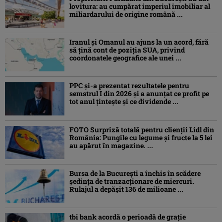
lovitura: au cumpărat imperiul imobiliar al
miliardarului de origine română ...
Iranul și Omanul au ajuns la un acord, fără
să țină cont de poziția SUA, privind
coordonatele geografice ale unei ...
PPC și-a prezentat rezultatele pentru
semstrul I din 2026 și a anunțat ce profit pe
tot anul țintește și ce dividende ...
FOTO Surpriză totală pentru clienții Lidl din
România: Pungile cu legume și fructe la 5 lei
au apărut în magazine. ...
Bursa de la București a închis în scădere
ședința de tranzacționare de miercuri.
Rulajul a depășit 136 de milioane ...
tbi bank acordă o perioadă de grație