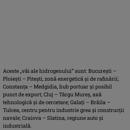
Aceste „văi ale hidrogenului” sunt: Bucureşti –
Ploieşti – Piteşti, zonă energetică şi de rafinării;
Constanţa – Medgidia, hub portuar şi posibil
punct de export; Cluj – Târgu Mureş, axă
tehnologică şi de cercetare; Galaţi – Brăila –
Tulcea, centru pentru industrie grea şi construcţii
navale; Craiova – Slatina, regiune auto şi
industrială.