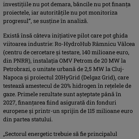
investiţiile nu pot demara, băncile nu pot finanţa
proiectele, iar autorităţile nu pot monitoriza
progresul”, se susţine în analiză.
Există însă câteva iniţiative pilot care pot ghida
viitoarea industrie: Ro-HydroHub Râmnicu Vâlcea
(centru de cercetare şi testare, 140 milioane euro,
din PNRR), instalaţia OMV Petrom de 20 MW la
Petrobrazi, o unitate urbană de 2,5 MW la Cluj-
Napoca şi proiectul 20HyGrid (Delgaz Grid), care
testează amestecul de 20% hidrogen în reţelele de
gaze. Primele rezultate sunt aşteptate până în
2027, finanţarea fiind asigurată din fonduri
europene şi printr-un sprijin de 115 milioane euro
din partea statului.
„Sectorul energetic trebuie să fie principalul