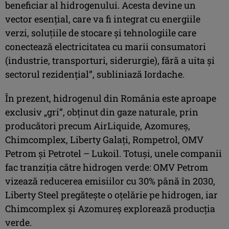
beneficiar al hidrogenului. Acesta devine un
vector esenţial, care va fi integrat cu energiile
verzi, soluţiile de stocare şi tehnologiile care
conectează electricitatea cu marii consumatori
(industrie, transporturi, siderurgie), fără a uita şi
sectorul rezidenţial”, subliniază Iordache.
În prezent, hidrogenul din România este aproape
exclusiv „gri”, obţinut din gaze naturale, prin
producători precum AirLiquide, Azomureş,
Chimcomplex, Liberty Galaţi, Rompetrol, OMV
Petrom şi Petrotel – Lukoil. Totuşi, unele companii
fac tranziţia către hidrogen verde: OMV Petrom
vizează reducerea emisiilor cu 30% până în 2030,
Liberty Steel pregăteşte o oţelărie pe hidrogen, iar
Chimcomplex şi Azomureş explorează producţia
verde.