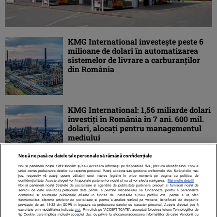
KMG International investeşte peste 6
milioane de dolari în automatizarea
sistemelor de livrare a carburanţilor
din România
KMG International: 1,56 miliarde dolari
investiţi în România în 7 ani. 600 mil.
dolari, alocaţi pentru managementul
mediului
Nouă ne pasă ca datele tale personale să rămână confidențiale
Noi și partenerii noștri
1019
stocăm și/sau accesăm informații pe dispozitivul dvs., precum identificatorii cookie
unici pentru prelucrarea datelor cu caracter personal. Puteți accepta sau gestiona preferințele dvs. făcând clic mai
jos, respectiv vă puteți opune utilizării unui interes legitim în orice moment pe pagina cu politica de
confidențialitate. Aceste alegeri vor fi raportate partenerilor noștri și nu vă vor afecta navigarea.
Mai multe detalii
Noi si partenerii nostri (retelele de socializare si agentiile de publicitate partenere, precum si furnizorii nostri de
servicii de date analitice) prelucram date pentru a permite website-ului sa functioneze, pentru a personaliza
continutul si anunturile publicitare afisate in functie de interesele si/sau profilul dvs., pentru a va oferi
functionalitati aferente retelelor de socializare si pentru a analiza traficul pe website. Beneficiati de drepturile
prevazute de art. 15-22 din GDPR in legatura cu prelucrarea datelor cu caracter personal. Aceste drepturi pot fi
exercitate prin modalitatea indicata
aici
. Prin click pe “ACCEPT TOATE”, acceptati folosirea tuturor Tehnologiilor de
tip Cookie, care implica inclusiv acceptul dvs. cu privire la stocarea/accesarea informatiilor de catre Vendor-ii cu