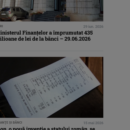
RI
29 iun. 2026
inisterul Finanţelor a împrumutat 435
lioane de lei de la bănci – 29.06.2026
NANŢE ŞI BĂNCI
15 mai 2026
on, o nouă invenție a statului român, se