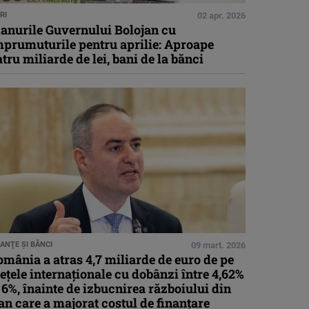
RI
02 apr. 2026
lanurile Guvernului Bolojan cu
mprumuturile pentru aprilie: Aproape
tru miliarde de lei, bani de la bănci
NANŢE ŞI BĂNCI
09 mart. 2026
mânia a atras 4,7 miliarde de euro de pe
ețele internaționale cu dobânzi între 4,62%
 6%, înainte de izbucnirea războiului din
an care a majorat costul de finanțare