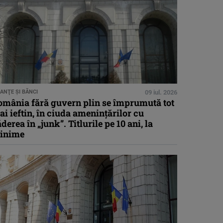
NANŢE ŞI BĂNCI
09 iul. 2026
omânia fără guvern plin se împrumută tot
i ieftin, în ciuda amenințărilor cu
derea în „junk”. Titlurile pe 10 ani, la
inime