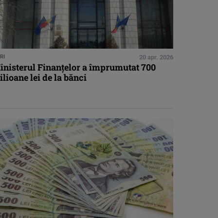
RI
20 apr. 2026
inisterul Finanţelor a împrumutat 700
lioane lei de la bănci