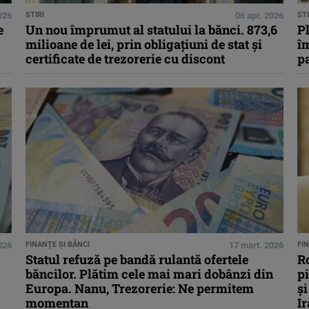
026
STIRI
06 apr. 2026
STI
e
Un nou împrumut al statului la bănci. 873,6
P
milioane de lei, prin obligaţiuni de stat şi
î
certificate de trezorerie cu discont
pa
026
FINANŢE ŞI BĂNCI
17 mart. 2026
FI
Statul refuză pe bandă rulantă ofertele
Ro
băncilor. Plătim cele mai mari dobânzi din
pi
Europa. Nanu, Trezorerie: Ne permitem
și
momentan
Ir