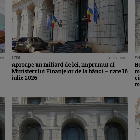
2026
STIRI
16 iul. 2026
FI
Aproape un miliard de lei, împrumut al
R
Ministerului Finanțelor de la bănci – date 16
ma
iulie 2026
că
m