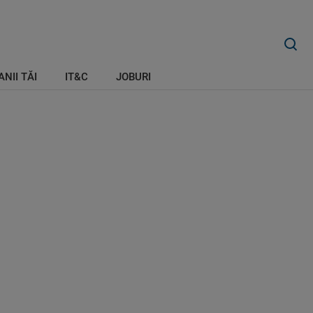
ANII TĂI
IT&C
JOBURI