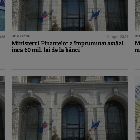
026
HOMEPAGE
21 apr. 2026
STI
Ministerul Finanţelor a împrumutat astăzi
M
încă 60 mil. lei de la bănci
mi