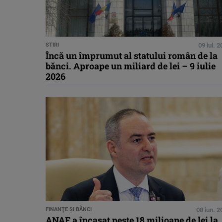
STIRI
09 iul. 
Încă un împrumut al statului român de la
bănci. Aproape un miliard de lei – 9 iulie
2026
FINANŢE ŞI BĂNCI
08 iun. 
ANAF a încasat peste 18 milioane de lei la