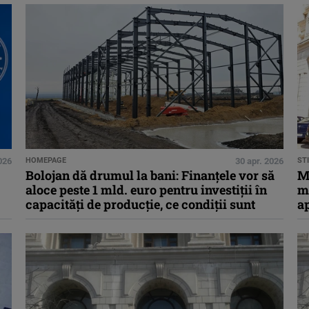
026
HOMEPAGE
30 apr. 2026
STI
Bolojan dă drumul la bani: Finanțele vor să
M
aloce peste 1 mld. euro pentru investiții în
mi
capacități de producție, ce condiții sunt
ap