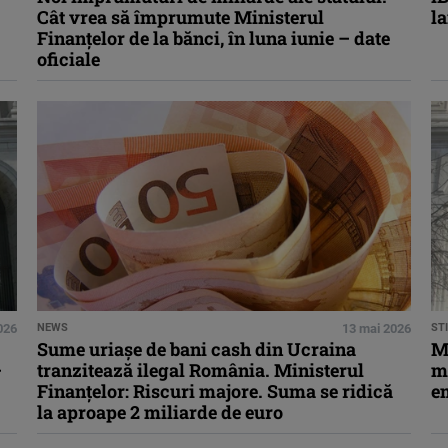
Cât vrea să împrumute Ministerul
la
Finanțelor de la bănci, în luna iunie – date
oficiale
026
NEWS
13 mai 2026
STI
Sume uriașe de bani cash din Ucraina
M
–
tranzitează ilegal România. Ministerul
mi
Finanțelor: Riscuri majore. Suma se ridică
em
la aproape 2 miliarde de euro