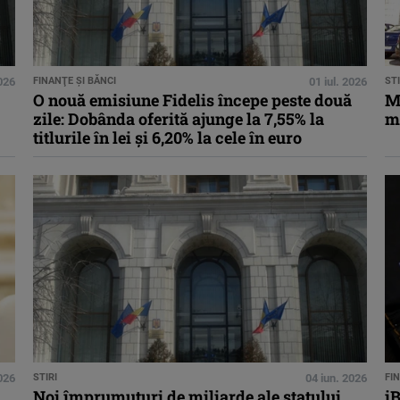
2026
FINANŢE ŞI BĂNCI
01 iul. 2026
STI
O nouă emisiune Fidelis începe peste două
M
zile: Dobânda oferită ajunge la 7,55% la
mi
titlurile în lei și 6,20% la cele în euro
2026
STIRI
04 iun. 2026
FI
Noi împrumuturi de miliarde ale statului.
iB