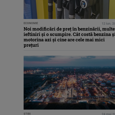
ECONOMIE
12 iun. 
Noi modificări de preț în benzinării, multe
ieftiniri și o scumpire. Cât costă benzina ș
motorina azi și cine are cele mai mici
prețuri
STIRI
24 mai 2