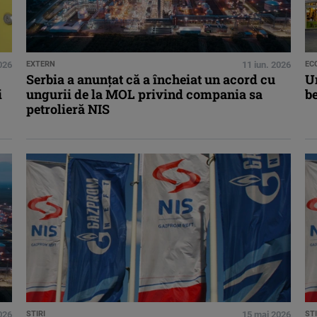
2026
EXTERN
11 iun. 2026
EC
Serbia a anunţat că a încheiat un acord cu
Un
i
ungurii de la MOL privind compania sa
b
petrolieră NIS
026
STIRI
15 mai 2026
STI