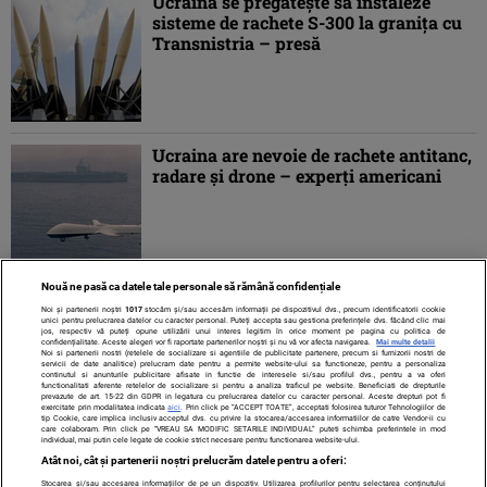
Ucraina se pregăteşte să instaleze
sisteme de rachete S-300 la graniţa cu
Transnistria – presă
Ucraina are nevoie de rachete antitanc,
radare şi drone – experţi americani
Nouă ne pasă ca datele tale personale să rămână confidențiale
1
2
»
Noi și partenerii noștri
1017
stocăm și/sau accesăm informații pe dispozitivul dvs., precum identificatorii cookie
unici pentru prelucrarea datelor cu caracter personal. Puteți accepta sau gestiona preferințele dvs. făcând clic mai
jos, respectiv vă puteți opune utilizării unui interes legitim în orice moment pe pagina cu politica de
confidențialitate. Aceste alegeri vor fi raportate partenerilor noștri și nu vă vor afecta navigarea.
Mai multe detalii
Noi si partenerii nostri (retelele de socializare si agentiile de publicitate partenere, precum si furnizorii nostri de
servicii de date analitice) prelucram date pentru a permite website-ului sa functioneze, pentru a personaliza
continutul si anunturile publicitare afisate in functie de interesele si/sau profilul dvs., pentru a va oferi
functionalitati aferente retelelor de socializare si pentru a analiza traficul pe website. Beneficiati de drepturile
prevazute de art. 15-22 din GDPR in legatura cu prelucrarea datelor cu caracter personal. Aceste drepturi pot fi
exercitate prin modalitatea indicata
aici
. Prin click pe “ACCEPT TOATE”, acceptati folosirea tuturor Tehnologiilor de
tip Cookie, care implica inclusiv acceptul dvs. cu privire la stocarea/accesarea informatiilor de catre Vendor-ii cu
care colaboram. Prin click pe “VREAU SA MODIFIC SETARILE INDIVIDUAL” puteti schimba preferintele in mod
individual, mai putin cele legate de cookie strict necesare pentru functionarea website-ului.
Atât noi, cât și partenerii noștri prelucrăm datele pentru a oferi:
Stocarea și/sau accesarea informațiilor de pe un dispozitiv. Utilizarea profilurilor pentru selectarea conținutului