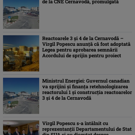
de la CNE Cernavodă, promulgată
Reactoarele 3 şi 4 de la Cernavodă –
Virgil Popescu anunţă că fost adoptată
Legea pentru aprobarea semnării
Acordului de sprijin pentru proiect
Ministrul Energiei: Guvernul canadian
va sprijini şi finanţa retehnologizarea
reactorului 1 şi construcţia reactoarelor
3 şi 4 de la Cernavodă
Virgil Popescu s-a întâlnit cu
reprezentanţii Departamentului de Stat
din SUA şi au discutat despre