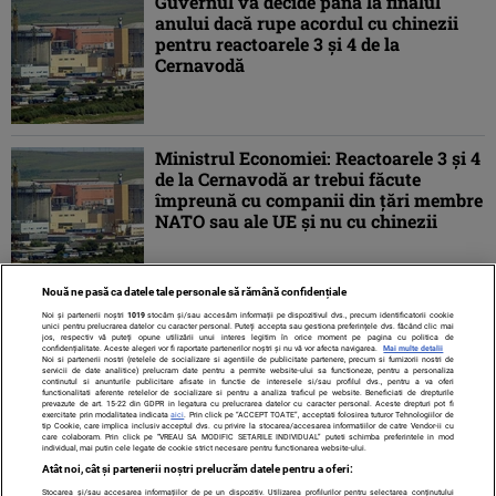
Guvernul va decide până la finalul
anului dacă rupe acordul cu chinezii
pentru reactoarele 3 și 4 de la
Cernavodă
Ministrul Economiei: Reactoarele 3 şi 4
de la Cernavodă ar trebui făcute
împreună cu companii din ţări membre
NATO sau ale UE şi nu cu chinezii
Nouă ne pasă ca datele tale personale să rămână confidențiale
1
2
3
4
5
...
»
ULTIMA »
Noi și partenerii noștri
1019
stocăm și/sau accesăm informații pe dispozitivul dvs., precum identificatorii cookie
unici pentru prelucrarea datelor cu caracter personal. Puteți accepta sau gestiona preferințele dvs. făcând clic mai
jos, respectiv vă puteți opune utilizării unui interes legitim în orice moment pe pagina cu politica de
confidențialitate. Aceste alegeri vor fi raportate partenerilor noștri și nu vă vor afecta navigarea.
Mai multe detalii
Noi si partenerii nostri (retelele de socializare si agentiile de publicitate partenere, precum si furnizorii nostri de
servicii de date analitice) prelucram date pentru a permite website-ului sa functioneze, pentru a personaliza
continutul si anunturile publicitare afisate in functie de interesele si/sau profilul dvs., pentru a va oferi
functionalitati aferente retelelor de socializare si pentru a analiza traficul pe website. Beneficiati de drepturile
prevazute de art. 15-22 din GDPR in legatura cu prelucrarea datelor cu caracter personal. Aceste drepturi pot fi
exercitate prin modalitatea indicata
aici
. Prin click pe “ACCEPT TOATE”, acceptati folosirea tuturor Tehnologiilor de
tip Cookie, care implica inclusiv acceptul dvs. cu privire la stocarea/accesarea informatiilor de catre Vendor-ii cu
care colaboram. Prin click pe “VREAU SA MODIFIC SETARILE INDIVIDUAL” puteti schimba preferintele in mod
individual, mai putin cele legate de cookie strict necesare pentru functionarea website-ului.
Atât noi, cât și partenerii noștri prelucrăm datele pentru a oferi:
Stocarea și/sau accesarea informațiilor de pe un dispozitiv. Utilizarea profilurilor pentru selectarea conținutului