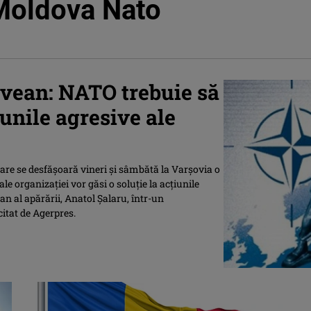
 Moldova Nato
ovean: NATO trebuie să
iunile agresive ale
re se desfăşoară vineri şi sâmbătă la Varşovia o
le organizaţiei vor găsi o soluţie la acţiunile
an al apărării, Anatol Şalaru, într-un
citat de Agerpres.