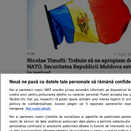
STIRI
17 mart. 2
Nicolae Timofti: Trebuie să ne apropiem d
NATO. Securitatea Republicii Moldova est
în pericol
Nouă ne pasă ca datele tale personale să rămână confide
Noi și partenerii noștri
1017
stocăm și/sau accesăm informații pe dispozitivul dvs
cookie unici pentru prelucrarea datelor cu caracter personal. Puteți accepta sau g
făcând clic mai jos, respectiv vă puteți opune utilizării unui interes legitim în 
politica de confidențialitate. Aceste alegeri vor fi raportate partenerilor no
navigarea.
Mai multe detalii
Noi si partenerii nostri (retelele de socializare si agentiile de publicitate parten
nostri de servicii de date analitice) prelucram date pentru a permite website-ului
personaliza continutul si anunturile publicitare afisate in functie de interesele si/s
va oferi functionalitati aferente retelelor de socializare si pentru a analiza traficul