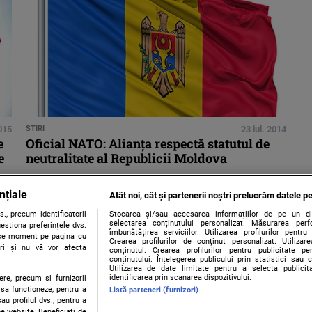
015
STIRI
23 iul. 2014
e
Oficial NATO: Alianţa respectă statutul de
e
neutralitate al Republicii Moldova
nțiale
Atât noi, cât și partenerii noștri prelucrăm datele pe
., precum identificatorii
Stocarea și/sau accesarea informațiilor de pe un dispo
selectarea conținutului personalizat. Măsurarea perf
estiona preferințele dvs.
îmbunătățirea serviciilor. Utilizarea profilurilor pentru
orice moment pe pagina cu
Crearea profilurilor de conținut personalizat. Utiliza
ștri și nu vă vor afecta
conținutul. Crearea profilurilor pentru publicitate p
conținutului. Înțelegerea publicului prin statistici sau 
Utilizarea de date limitate pentru a selecta publici
identificarea prin scanarea dispozitivului.
ere, precum si furnizorii
 sa functioneze, pentru a
Listă parteneri (furnizori)
au profilul dvs., pentru a
 pe website. Beneficiati de