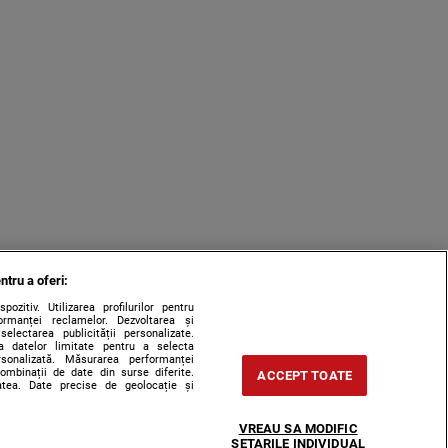
ntru a oferi:
zitiv. Utilizarea profilurilor pentru
ormanței reclamelor. Dezvoltarea și
 selectarea publicității personalizate.
rea datelor limitate pentru a selecta
ersonalizată. Măsurarea performanței
combinații de date din surse diferite.
ACCEPT TOATE
tatea. Date precise de geolocație și
VREAU SA MODIFIC
SETARILE INDIVIDUAL