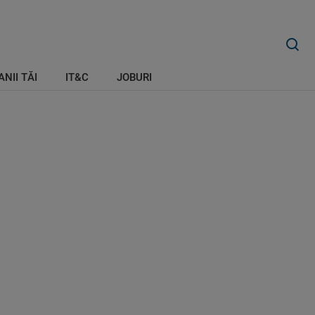
ANII TĂI
IT&C
JOBURI