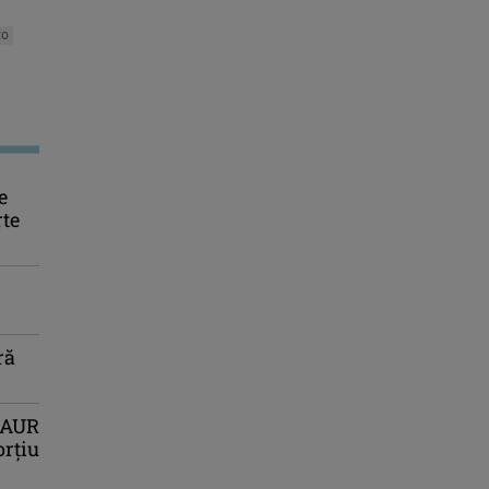
to
e
rte
ră
r AUR
orțiu