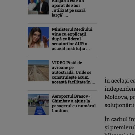
Bulgaria este un
aparat de zbor
„utilizat pe scară
largă” ...
Ministerul Mediului
vine cu explicații
după ce liderul
senatorilor AUR a
acuzat instituția ...
VIDEO Pistă de
avioane pe
autostradă. Unde se
construiește acum
În acelaşi 
această facilitate în ...
independenţa
Aeroportul Brașov-
Moldova, pr
Ghimbav a ajuns la
soluţionării
pasagerul cu numărul
1 milion
În cadrul î
şi premierul