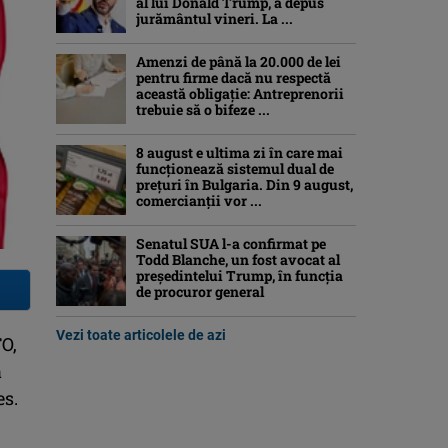
al lui Donald Trump, a depus
jurământul vineri. La ...
Amenzi de până la 20.000 de lei
pentru firme dacă nu respectă
această obligație: Antreprenorii
trebuie să o bifeze ...
8 august e ultima zi în care mai
funcționează sistemul dual de
prețuri în Bulgaria. Din 9 august,
comercianții vor ...
Senatul SUA l-a confirmat pe
Todd Blanche, un fost avocat al
președintelui Trump, în funcția
de procuror general
Vezi toate articolele de azi
O,
a
es.