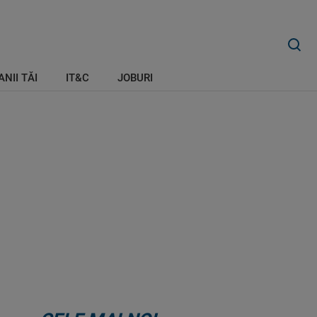
ANII TĂI
IT&C
JOBURI