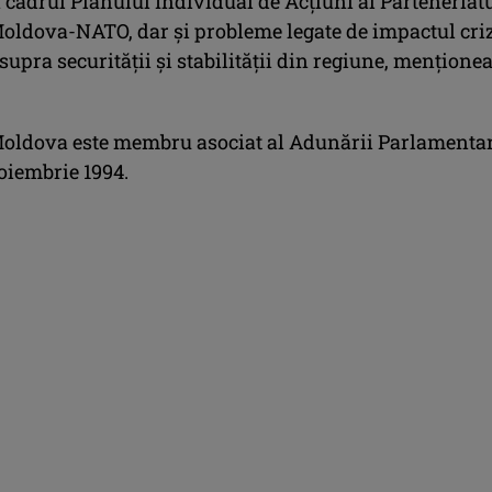
n cadrul Planului Individual de Acţiuni al Parteneriat
oldova-NATO, dar şi probleme legate de impactul cri
upra securităţii şi stabilităţii din regiune, menţione
oldova este membru asociat al Adunării Parlamenta
iembrie 1994.