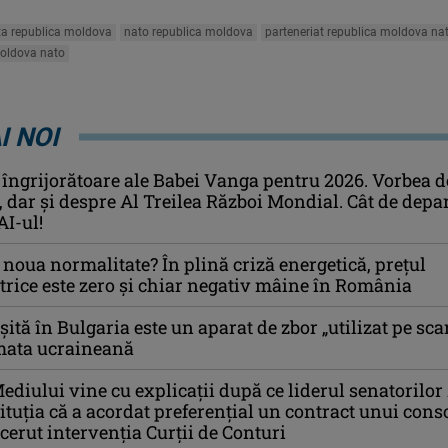
a republica moldova
nato republica moldova
parteneriat republica moldova na
moldova nato
I NOI
 îngrijorătoare ale Babei Vanga pentru 2026. Vorbea d
i, dar și despre Al Treilea Război Mondial. Cât de depa
AI-ul!
noua normalitate? În plină criză energetică, prețul
ctrice este zero și chiar negativ mâine în România
ită în Bulgaria este un aparat de zbor „utilizat pe sca
rmata ucraineană
ediului vine cu explicații după ce liderul senatorilo
tituția că a acordat preferențial un contract unui cons
 cerut intervenția Curții de Conturi