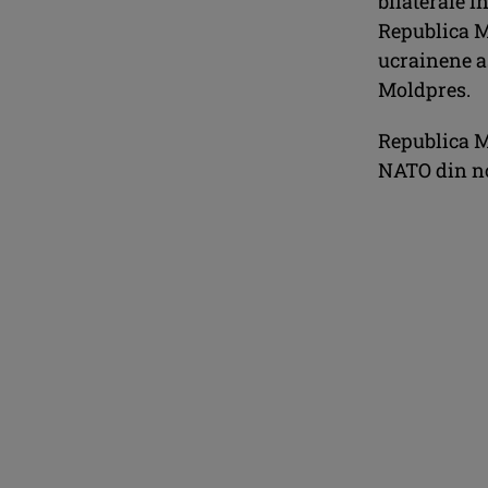
bilaterale î
Republica M
ucrainene as
Moldpres.
Republica M
NATO din no