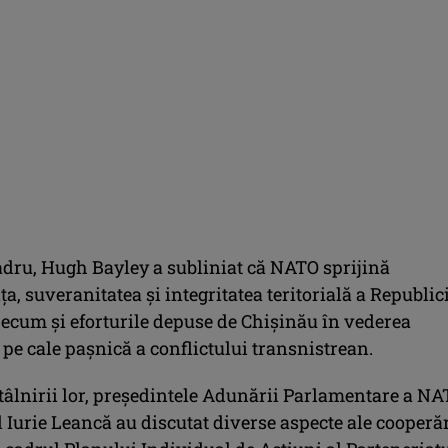
cadru, Hugh Bayley a subliniat că NATO sprijină
, suveranitatea şi integritatea teritorială a Republici
ecum şi eforturile depuse de Chişinău în vederea
 pe cale paşnică a conflictului transnistrean.
ntâlnirii lor, preşedintele Adunării Parlamentare a N
 Iurie Leancă au discutat diverse aspecte ale cooperăr