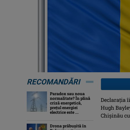
RECOMANDĂRI
Paradox sau noua
normalitate? În plină
Declaraţia 
criză energetică,
Hugh Bayley,
prețul energiei
electrice este ...
Chişinău cu
Drona prăbuşită în