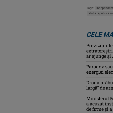
Tags:
independent
relatie republica 
CELE MA
Previziunile
extratereștr
ar ajunge și 
Paradox sau 
energiei ele
Drona prăbuş
largă” de a
Ministerul M
a acuzat ins
de firme și a