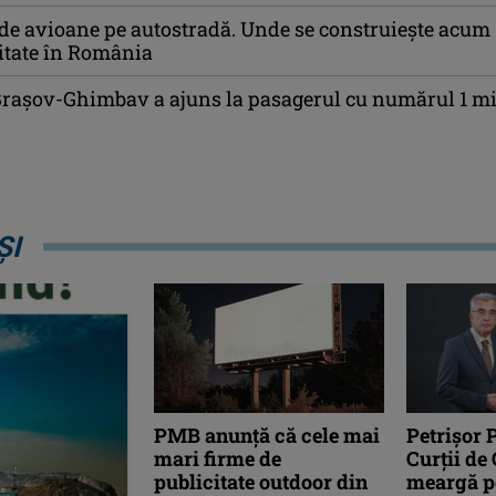
de avioane pe autostradă. Unde se construiește acum
litate în România
Brașov-Ghimbav a ajuns la pasagerul cu numărul 1 mi
ȘI
PMB anunță că cele mai
Petrişor 
mari firme de
Curții de
publicitate outdoor din
meargă p