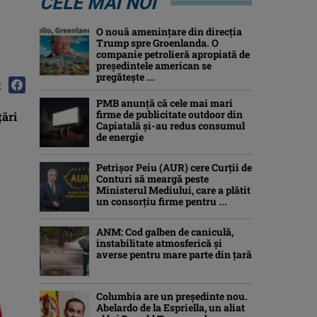
CELE MAI NOI
O nouă amenințare din direcția
Trump spre Groenlanda. O
companie petrolieră apropiată de
președintele american se
pregătește ...
:
PMB anunță că cele mai mari
firme de publicitate outdoor din
ţări
Capiatală și-au redus consumul
de energie
Petrişor Peiu (AUR) cere Curții de
Conturi să meargă peste
Ministerul Mediului, care a plătit
un consorţiu firme pentru ...
ANM: Cod galben de caniculă,
instabilitate atmosferică și
averse pentru mare parte din țară
Columbia are un președinte nou.
Abelardo de la Espriella, un aliat