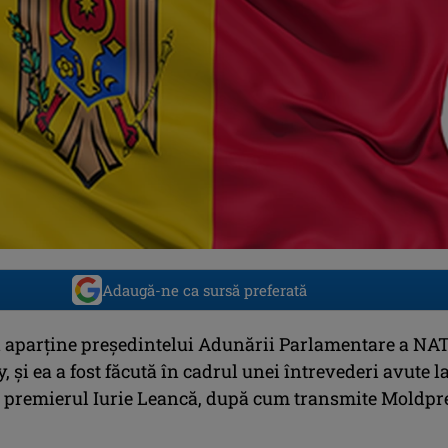
Adaugă-ne ca sursă preferată
îi aparţine preşedintelui Adunării Parlamentare a NAT
 şi ea a fost făcută în cadrul unei întrevederi avute l
 premierul Iurie Leancă, după cum transmite Moldpr