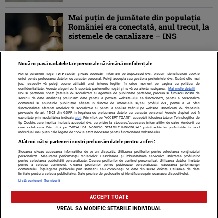
Mai puţin de jumătate din populaţia
României era conectată, anul trecut, la
sistemele de canalizare – INS
Nouă ne pasă ca datele tale personale să rămână confidențiale
Noi și partenerii noștri
1019
stocăm și/sau accesăm informații pe dispozitivul dvs., precum identificatorii cookie
unici pentru prelucrarea datelor cu caracter personal. Puteți accepta sau gestiona preferințele dvs. făcând clic mai
jos, respectiv vă puteți opune utilizării unui interes legitim în orice moment pe pagina cu politica de
confidențialitate. Aceste alegeri vor fi raportate partenerilor noștri și nu vă vor afecta navigarea.
Mai multe detalii
Noi si partenerii nostri (retelele de socializare si agentiile de publicitate partenere, precum si furnizorii nostri de
servicii de date analitice) prelucram date pentru a permite website-ului sa functioneze, pentru a personaliza
continutul si anunturile publicitare afisate in functie de interesele si/sau profilul dvs., pentru a va oferi
functionalitati aferente retelelor de socializare si pentru a analiza traficul pe website. Beneficiati de drepturile
prevazute de art. 15-22 din GDPR in legatura cu prelucrarea datelor cu caracter personal. Aceste drepturi pot fi
exercitate prin modalitatea indicata
aici
. Prin click pe “ACCEPT TOATE”, acceptati folosirea tuturor Tehnologiilor de
tip Cookie, care implica inclusiv acceptul dvs. cu privire la stocarea/accesarea informatiilor de catre Vendor-ii cu
care colaboram. Prin click pe “VREAU SA MODIFIC SETARILE INDIVIDUAL” puteti schimba preferintele in mod
individual, mai putin cele legate de cookie strict necesare pentru functionarea website-ului.
Atât noi, cât și partenerii noștri prelucrăm datele pentru a oferi:
Stocarea și/sau accesarea informațiilor de pe un dispozitiv. Utilizarea profilurilor pentru selectarea conținutului
Contact
Despre noi
Termeni și condiții
personalizat. Măsurarea performanței reclamelor. Dezvoltarea și îmbunătățirea serviciilor. Utilizarea profilurilor
pentru selectarea publicității personalizate. Crearea profilurilor de conținut personalizat. Utilizarea datelor limitate
pentru a selecta conținutul. Crearea profilurilor pentru publicitate personalizată. Măsurarea performanței
conținutului. Înțelegerea publicului prin statistici sau combinații de date din surse diferite. Utilizarea de date
limitate pentru a selecta publicitatea. Date precise de geolocație și identificarea prin scanarea dispozitivului.
Listă parteneri (furnizori)
Citarea se poate face în limita a 250 de semne. Nici o instituţie sau persoană
ACCEPT TOATE
(site-uri, instituţii mass-media, firme de monitorizare) nu poate reproduce
integral scrierile publicistice purtătoare de Drepturi de Autor.
VREAU SA MODIFIC SETARILE INDIVIDUAL