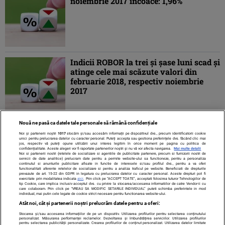
noiembrie 2017 încoace: 1,96%
Indicii ROBOR la trei și șase luni scad și
atinge cele mai scăzute valori din
februarie 2018, respectiv noiembrie
2017
Nouă ne pasă ca datele tale personale să rămână confidențiale
1
2
3
4
5
...
10
...
»
ULTIMA »
Noi și partenerii noștri
1017
stocăm și/sau accesăm informații pe dispozitivul dvs., precum identificatorii cookie
unici pentru prelucrarea datelor cu caracter personal. Puteți accepta sau gestiona preferințele dvs. făcând clic mai
jos, respectiv vă puteți opune utilizării unui interes legitim în orice moment pe pagina cu politica de
confidențialitate. Aceste alegeri vor fi raportate partenerilor noștri și nu vă vor afecta navigarea.
Mai multe detalii
Noi si partenerii nostri (retelele de socializare si agentiile de publicitate partenere, precum si furnizorii nostri de
servicii de date analitice) prelucram date pentru a permite website-ului sa functioneze, pentru a personaliza
continutul si anunturile publicitare afisate in functie de interesele si/sau profilul dvs., pentru a va oferi
functionalitati aferente retelelor de socializare si pentru a analiza traficul pe website. Beneficiati de drepturile
prevazute de art. 15-22 din GDPR in legatura cu prelucrarea datelor cu caracter personal. Aceste drepturi pot fi
exercitate prin modalitatea indicata
aici
. Prin click pe “ACCEPT TOATE”, acceptati folosirea tuturor Tehnologiilor de
tip Cookie, care implica inclusiv acceptul dvs. cu privire la stocarea/accesarea informatiilor de catre Vendor-ii cu
care colaboram. Prin click pe “VREAU SA MODIFIC SETARILE INDIVIDUAL” puteti schimba preferintele in mod
individual, mai putin cele legate de cookie strict necesare pentru functionarea website-ului.
Atât noi, cât și partenerii noștri prelucrăm datele pentru a oferi:
Stocarea și/sau accesarea informațiilor de pe un dispozitiv. Utilizarea profilurilor pentru selectarea conținutului
Contact
Despre noi
Termeni și condiții
personalizat. Măsurarea performanței reclamelor. Dezvoltarea și îmbunătățirea serviciilor. Utilizarea profilurilor
pentru selectarea publicității personalizate. Crearea profilurilor de conținut personalizat. Utilizarea datelor limitate