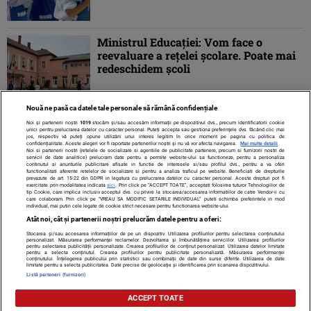
Ministrul Educaţiei: Vom face o
reevaluare a reţelei şcolare. Poate mai
redeschidem şcoli
Nouă ne pasă ca datele tale personale să rămână confidențiale
Noi și partenerii noștri
1019
stocăm și/sau accesăm informații pe dispozitivul dvs., precum identificatorii cookie
unici pentru prelucrarea datelor cu caracter personal. Puteți accepta sau gestiona preferințele dvs. făcând clic mai
jos, respectiv vă puteți opune utilizării unui interes legitim în orice moment pe pagina cu politica de
confidențialitate. Aceste alegeri vor fi raportate partenerilor noștri și nu vă vor afecta navigarea.
Mai multe detalii
Noi si partenerii nostri (retelele de socializare si agentiile de publicitate partenere, precum si furnizorii nostri de
servicii de date analitice) prelucram date pentru a permite website-ului sa functioneze, pentru a personaliza
continutul si anunturile publicitare afisate in functie de interesele si/sau profilul dvs., pentru a va oferi
functionalitati aferente retelelor de socializare si pentru a analiza traficul pe website. Beneficiati de drepturile
prevazute de art. 15-22 din GDPR in legatura cu prelucrarea datelor cu caracter personal. Aceste drepturi pot fi
exercitate prin modalitatea indicata
aici
. Prin click pe “ACCEPT TOATE”, acceptati folosirea tuturor Tehnologiilor de
tip Cookie, care implica inclusiv acceptul dvs. cu privire la stocarea/accesarea informatiilor de catre Vendor-ii cu
care colaboram. Prin click pe “VREAU SA MODIFIC SETARILE INDIVIDUAL” puteti schimba preferintele in mod
individual, mai putin cele legate de cookie strict necesare pentru functionarea website-ului.
Atât noi, cât și partenerii noștri prelucrăm datele pentru a oferi:
Stocarea și/sau accesarea informațiilor de pe un dispozitiv. Utilizarea profilurilor pentru selectarea conținutului
Contact
Despre noi
Termeni și condiții
personalizat. Măsurarea performanței reclamelor. Dezvoltarea și îmbunătățirea serviciilor. Utilizarea profilurilor
pentru selectarea publicității personalizate. Crearea profilurilor de conținut personalizat. Utilizarea datelor limitate
pentru a selecta conținutul. Crearea profilurilor pentru publicitate personalizată. Măsurarea performanței
conținutului. Înțelegerea publicului prin statistici sau combinații de date din surse diferite. Utilizarea de date
limitate pentru a selecta publicitatea. Date precise de geolocație și identificarea prin scanarea dispozitivului.
Listă parteneri (furnizori)
Citarea se poate face în limita a 250 de semne. Nici o instituţie sau persoană
ACCEPT TOATE
(site-uri, instituţii mass-media, firme de monitorizare) nu poate reproduce
integral scrierile publicistice purtătoare de Drepturi de Autor.