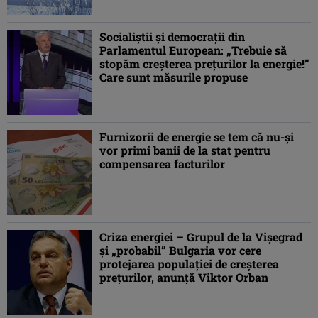
Socialiştii şi democraţii din
Parlamentul European: „Trebuie să
stopăm creşterea preţurilor la energie!”
Care sunt măsurile propuse
Furnizorii de energie se tem că nu-şi
vor primi banii de la stat pentru
compensarea facturilor
Criza energiei – Grupul de la Vişegrad
şi „probabil” Bulgaria vor cere
protejarea populaţiei de creşterea
preţurilor, anunţă Viktor Orban