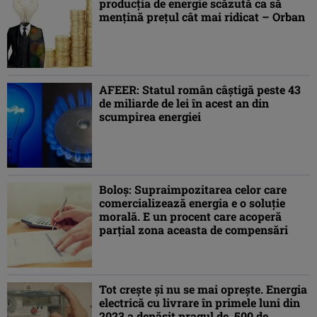
producţia de energie scăzută ca să
menţină preţul cât mai ridicat – Orban
AFEER: Statul român câştigă peste 43
de miliarde de lei în acest an din
scumpirea energiei
Boloş: Supraimpozitarea celor care
comercializează energia e o soluţie
morală. E un procent care acoperă
parţial zona aceasta de compensări
Tot crește și nu se mai oprește. Energia
electrică cu livrare în primele luni din
2023 a depășit pragul de 500 de