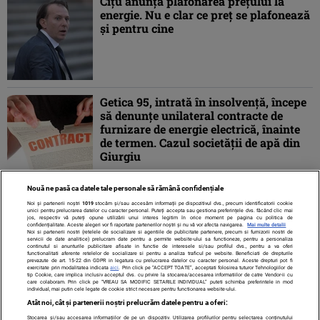
Cîțu anunță plafonarea prețului la
energie. Nu e clar ce preț se plafonează
și pentru cine
Getica 95, intrată în insolvență, începe
să denunțe unilateral contracte de
furnizare de energie electrică, înainte
de termen. Cazul societății de apă din
Giurgiu
Nouă ne pasă ca datele tale personale să rămână confidențiale
1
2
»
Noi și partenerii noștri
1019
stocăm și/sau accesăm informații pe dispozitivul dvs., precum identificatorii cookie
unici pentru prelucrarea datelor cu caracter personal. Puteți accepta sau gestiona preferințele dvs. făcând clic mai
jos, respectiv vă puteți opune utilizării unui interes legitim în orice moment pe pagina cu politica de
confidențialitate. Aceste alegeri vor fi raportate partenerilor noștri și nu vă vor afecta navigarea.
Mai multe detalii
Noi si partenerii nostri (retelele de socializare si agentiile de publicitate partenere, precum si furnizorii nostri de
servicii de date analitice) prelucram date pentru a permite website-ului sa functioneze, pentru a personaliza
continutul si anunturile publicitare afisate in functie de interesele si/sau profilul dvs., pentru a va oferi
functionalitati aferente retelelor de socializare si pentru a analiza traficul pe website. Beneficiati de drepturile
prevazute de art. 15-22 din GDPR in legatura cu prelucrarea datelor cu caracter personal. Aceste drepturi pot fi
exercitate prin modalitatea indicata
aici
. Prin click pe “ACCEPT TOATE”, acceptati folosirea tuturor Tehnologiilor de
tip Cookie, care implica inclusiv acceptul dvs. cu privire la stocarea/accesarea informatiilor de catre Vendor-ii cu
care colaboram. Prin click pe “VREAU SA MODIFIC SETARILE INDIVIDUAL” puteti schimba preferintele in mod
individual, mai putin cele legate de cookie strict necesare pentru functionarea website-ului.
Atât noi, cât și partenerii noștri prelucrăm datele pentru a oferi:
Stocarea și/sau accesarea informațiilor de pe un dispozitiv. Utilizarea profilurilor pentru selectarea conținutului