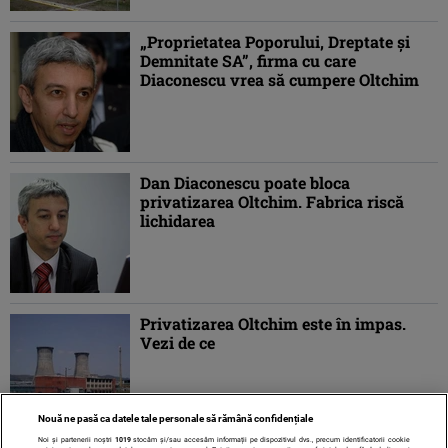
„Proprietatea Poporului, Dreptate şi
Demnitate SA”, firma cu care
Diaconescu vrea să cumpere Oltchim
Dan Diaconescu poate bloca
privatizarea Oltchim. Fabrica riscă
lichidarea
Privatizarea Oltchim este în impas.
Vezi de ce
Nouă ne pasă ca datele tale personale să rămână confidențiale
Noi și partenerii noștri
1019
stocăm și/sau accesăm informații pe dispozitivul dvs., precum identificatorii cookie