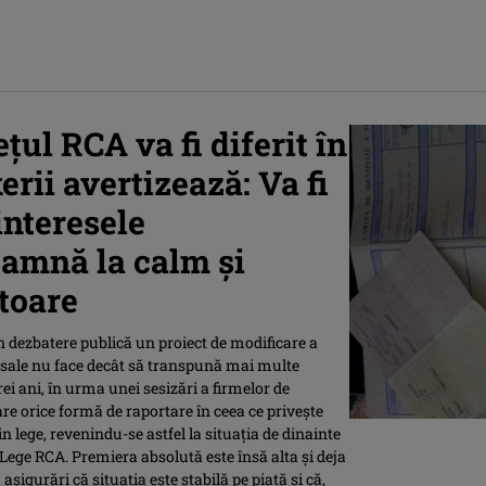
ul RCA va fi diferit în
erii avertizează: Va fi
interesele
amnă la calm și
itoare
 dezbatere publică un proiect de modificare a
r sale nu face decât să transpună mai multe
i ani, în urma unei sesizări a firmelor de
are orice formă de raportare în ceea ce privește
in lege, revenindu-se astfel la situația de dinainte
Lege RCA. Premiera absolută este însă alta și deja
asigurări că situația este stabilă pe piață și că,