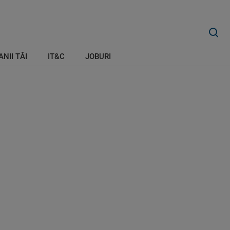
ANII TĂI
IT&C
JOBURI