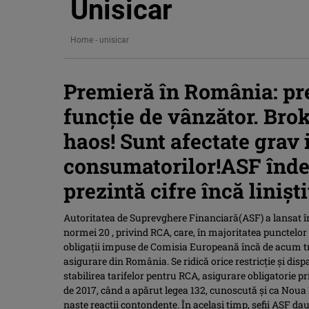
Unisicar
Home
-
unisicar
Premieră în România: preț
funcție de vânzător. Brok
haos! Sunt afectate grav 
consumatorilor!ASF înde
prezintă cifre încă linișt
Autoritatea de Suprevghere Financiară(ASF) a lansat în
normei 20 , privind RCA, care, în majoritatea punctelo
obligații impuse de Comisia Europeană încă de acum tre
asigurare din România. Se ridică orice restricție și disp
stabilirea tarifelor pentru RCA, asigurare obligatorie pr
de 2017, când a apărut legea 132, cunoscută și ca Noua 
naște reacții contondente. În același timp, șefii ASF dau 