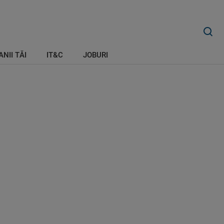
ANII TĂI
IT&C
JOBURI