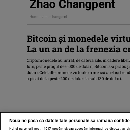
Zhao Changpent
Home
-
zhao changpent
Bitcoin şi monedele virtu
La un an de la frenezia cr
Criptomonedele au intrat, de câteva zile, în cădere liber
luni, peste pragul de 6.000 de dolari, Bitcoin s-a prăbu
dolari. Celelalte monede virtuale urmează acelaşi tren
a picat de la peste 200 de dolari la sub 130 de dolari.
Nouă ne pasă ca datele tale personale să rămână confide
Noi și partenerii noștri
1017
stocăm și/sau accesăm informații pe dispozitivul dvs