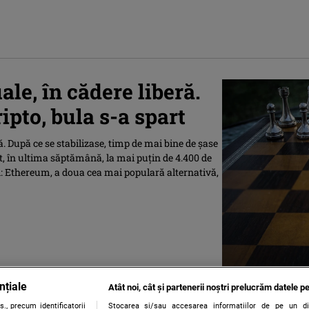
ale, în cădere liberă.
ipto, bula s-a spart
ă. După ce se stabilizase, timp de mai bine de şase
şit, în ultima săptămână, la mai puţin de 4.400 de
d: Ethereum, a doua cea mai populară alternativă,
nțiale
Atât noi, cât și partenerii noștri prelucrăm datele pe
., precum identificatorii
Stocarea și/sau accesarea informațiilor de pe un dispo