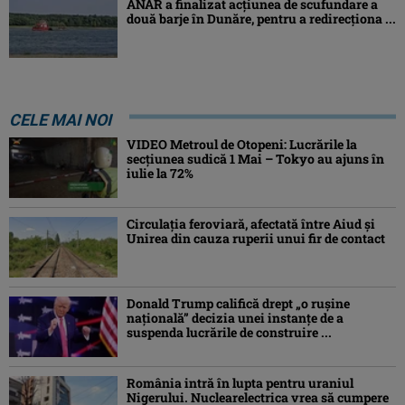
ANAR a finalizat acțiunea de scufundare a
două barje în Dunăre, pentru a redirecționa ...
CELE MAI NOI
VIDEO Metroul de Otopeni: Lucrările la
secțiunea sudică 1 Mai – Tokyo au ajuns în
iulie la 72%
Circulația feroviară, afectată între Aiud şi
Unirea din cauza ruperii unui fir de contact
Donald Trump califică drept „o ruşine
naţională” decizia unei instanțe de a
suspenda lucrările de construire ...
România intră în lupta pentru uraniul
Nigerului. Nuclearelectrica vrea să cumpere