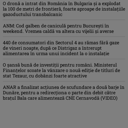
O dronă a intrat din România în Bulgaria şi a explodat
la 100 de metri de frontieră, foarte aproape de instalațiile
gazoductului transbalcanic
ANM: Cod galben de caniculă pentru București în
weekend. Vremea caldă va altera cu vijelii și averse
440 de consumatori din Sectorul 4 au rămas fără gaze
de vineri noapte, după ce Distrigaz a întrerupt
alimentarea în urma unui incident la o instalație
O șansă bună de investiții pentru români. Ministerul
Finanțelor scoate la vânzare o nouă ediție de titluri de
stat Tezaur, cu dobânzi foarte atractive
ANAR a finalizat acțiunea de scufundare a două barje în
Dunăre, pentru a redirecționa o parte din debit către
brațul Bala care alimentează CNE Cernavodă (VIDEO)