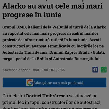
Alarko au avut cele mai mari
progrese în iunie
Grupul UMB, italienii de la WeBuild și turcii de la Alarko
au raportat cele mai mari progrese în cadrul marilor
proiecte de infrastructură rutieră în luna iunie. Acești
constructori au avansat semnificativ cu lucrările lor pe
Autostrada Transilvania, Drumul Expres Brăila - Galați,
mega - podul de la Brăila și Autostrada Bucureștiului.
Anemona Andone
-
mar, 19 iul. 2022, 21:55
Adaugă-ne ca sursă preferată
Firmele lui
Dorinel Umbrărescu
se situează pe
primul loc în topul constructorilor de autostrăzi,
după ce luna trecută au raportat un progres de