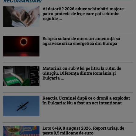
RECOMANDĂRI
Ai datorii? 2026 aduce schimbări majore:
patru proiecte de lege care pot schimba
regulile ...
Eclipsa solară de miercuri ameninţă să
agraveze criza energetică din Europa
Motorină cu sub 9 lei pe litru la 5 Km de
Giurgiu. Diferența dintre România și
Bulgaria ...
Reacția Ucrainei după ce o dronă a explodat
în Bulgaria: Nu a fost un act intenționat
Loto 6/49, 9 august 2026. Report uriaș, de
peste 9,5 milioane de euro