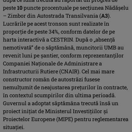
peste
10
puncte procentuale pe secțiunea Nădășelu
– Zimbor din Autostrada Transilvania (
A3
).
Lucrările pe acest tronson sunt realizate în
proporție de peste 34%, conform datelor de pe
harta interactivă a CESTRIN. După o „absență
nemotivată” de o săptămână, muncitorii UMB au
revenit luni pe șantier, conform reprezentanților
Companiei Naționale de Administrare a
Infrastructurii Rutiere (CNAIR). Cel mai mare
constructor român de autostrăzi fusese
nemulțumit de neajustarea prețurilor în contracte,
în contextul scumpirilor din ultima perioadă.
Guvernul a adoptat săptămâna trecută însă un
proiect inițiat de Ministerul Investițiilor și
Proiectelor Europene (MIPE) pentru reglementarea
situației.