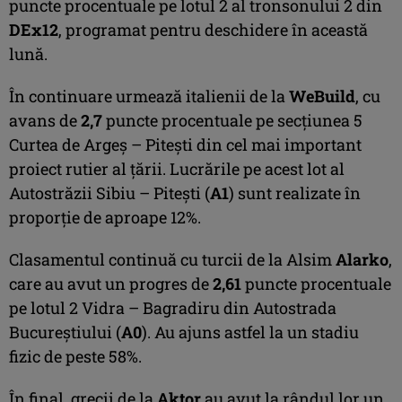
puncte procentuale pe lotul 2 al tronsonului 2 din
DEx12
, programat pentru deschidere în această
lună.
În continuare urmează italienii de la
WeBuild
, cu
avans de
2,7
puncte procentuale pe secțiunea 5
Curtea de Argeș – Pitești din cel mai important
proiect rutier al țării. Lucrările pe acest lot al
Autostrăzii Sibiu – Pitești (
A1
) sunt realizate în
proporție de aproape 12%.
Clasamentul continuă cu turcii de la Alsim
Alarko
,
care au avut un progres de
2,61
puncte procentuale
pe lotul 2 Vidra – Bagradiru din Autostrada
Bucureștiului (
A0
). Au ajuns astfel la un stadiu
fizic de peste 58%.
În final, grecii de la
Aktor
au avut la rândul lor un