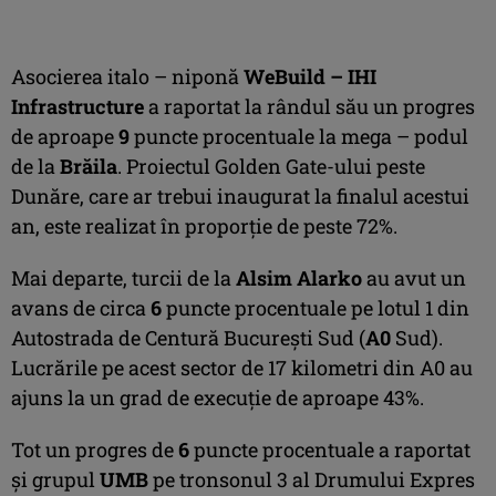
Asocierea italo – niponă
WeBuild – IHI
Infrastructure
a raportat la rândul său un progres
de aproape
9
puncte procentuale la mega – podul
de la
Brăila
. Proiectul Golden Gate-ului peste
Dunăre, care ar trebui inaugurat la finalul acestui
an, este realizat în proporție de peste 72%.
Mai departe, turcii de la
Alsim Alarko
au avut un
avans de circa
6
puncte procentuale pe lotul 1 din
Autostrada de Centură București Sud (
A0
Sud).
Lucrările pe acest sector de 17 kilometri din A0 au
ajuns la un grad de execuție de aproape 43%.
Tot un progres de
6
puncte procentuale a raportat
și grupul
UMB
pe tronsonul 3 al Drumului Expres