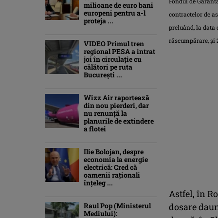
Fondul de Garantar
milioane de euro bani
europeni pentru a-l
contractelor de as
proteja ...
preluând, la data
răscumpărare, şi 
VIDEO Primul tren
regional PESA a intrat
joi în circulație cu
călători pe ruta
București ...
Wizz Air raportează
din nou pierderi, dar
nu renunță la
planurile de extindere
a flotei
Ilie Bolojan, despre
economia la energie
electrică: Cred că
oamenii raţionali
înţeleg ...
Astfel, în R
Raul Pop (Ministerul
dosare daună
Mediului):