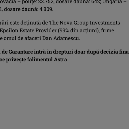
ovacia – poliţe: 22.752, dosare daună: 642; Ungaria –
41, dosare daună: 4.809.
rări este deţinută de The Nova Group Investments
Epsilon Estate Provider (99% din acţiuni), firme
de omul de afaceri Dan Adamescu.
de Garantare intră în drepturi doar după decizia fina
 ce priveşte falimentul Astra