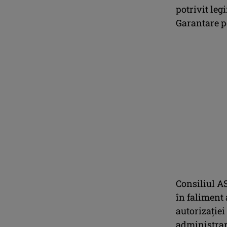
potrivit leg
Garantare po
Consiliul AS
în faliment 
autorizaţiei
administrar