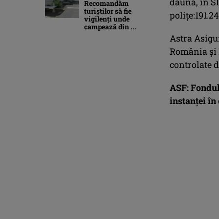
daună, în Sl
Recomandăm
turiştilor să fie
poliţe:191.2
vigilenţi unde
campează din ...
Astra Asigu
România şi 
controlate 
ASF: Fondul 
instanţei în