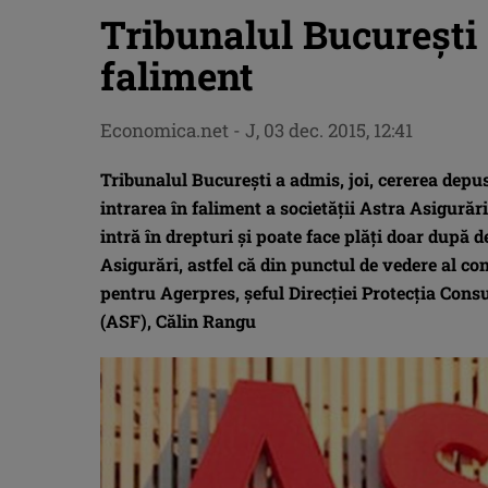
Tribunalul Bucureşti 
faliment
Economica.net -
J, 03 dec. 2015, 12:41
Tribunalul Bucureşti a admis, joi, cererea dep
intrarea în faliment a societăţii Astra Asigurăr
intră în drepturi şi poate face plăţi doar după d
Asigurări, astfel că din punctul de vedere al co
pentru Agerpres, şeful Direcţiei Protecţia Con
(ASF), Călin Rangu