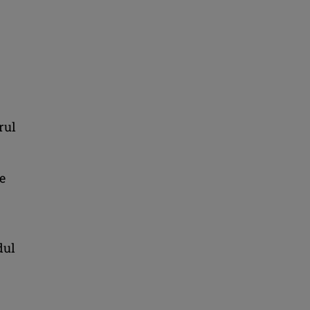
rul
e
dul