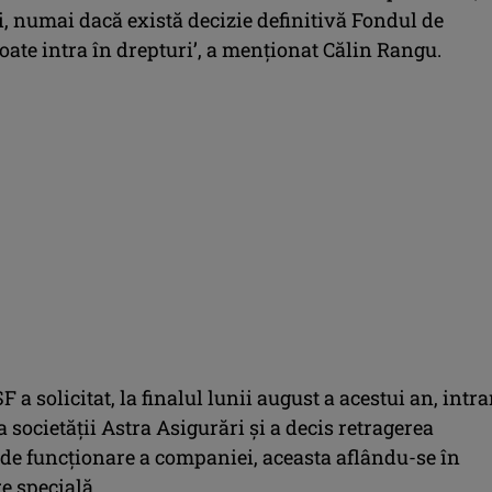
ii, numai dacă există decizie definitivă Fondul de
ate intra în drepturi’, a menţionat Călin Rangu.
F a solicitat, la finalul lunii august a acestui an, intr
a societăţii Astra Asigurări şi a decis retragerea
 de funcţionare a companiei, aceasta aflându-se în
e specială.