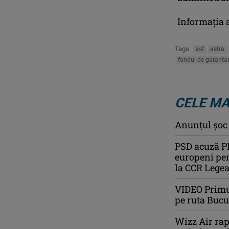
Informaţia 
Tags:
asf
astra
fondul de garanta
CELE MA
Anunţul şoc a
PSD acuză PN
europeni pen
la CCR Legea 
VIDEO Primul
pe ruta Bucu
Wizz Air rap