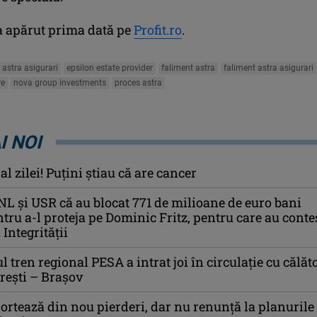
a apărut prima dată pe
Profit.ro
.
astra asigurari
epsilon estate provider
faliment astra
faliment astra asigurari
re
nova group investments
proces astra
I NOI
l zilei! Puţini ştiau că are cancer
L și USR că au blocat 771 de milioane de euro bani
tru a-l proteja pe Dominic Fritz, pentru care au conte
Integrității
 tren regional PESA a intrat joi în circulație cu călăt
rești – Brașov
ortează din nou pierderi, dar nu renunță la planurile