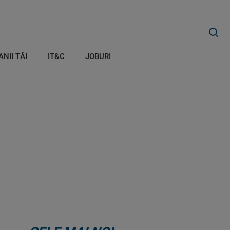
ANII TĂI
IT&C
JOBURI