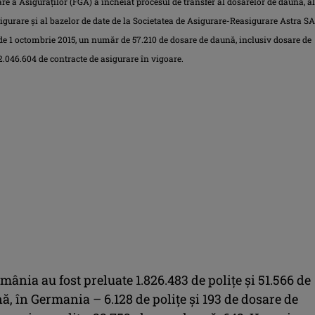
e a Asiguraţilor (FGA) a încheiat procesul de transfer al dosarelor de daună, al
igurare şi al bazelor de date de la Societatea de Asigurare-Reasigurare Astra SA
 de 1 octombrie 2015, un număr de 57.210 de dosare de daună, inclusiv dosare de
2.046.604 de contracte de asigurare în vigoare.
omânia au fost preluate 1.826.483 de poliţe şi 51.566 de
, în Germania – 6.128 de poliţe şi 193 de dosare de