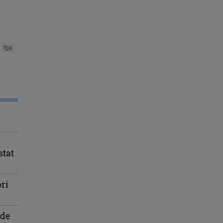
fga
stat
ori
 de