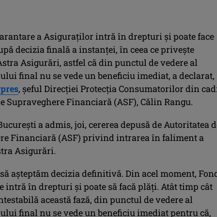
rantare a Asiguraţilor intră în drepturi şi poate face
upă decizia finală a instanţei, în ceea ce priveşte
stra Asigurări, astfel că din punctul de vedere al
ui final nu se vede un beneficiu imediat, a declarat,
pres
, şeful Direcţiei Protecţia Consumatorilor din cad
 de Supraveghere Financiară (ASF), Călin Rangu.
ucureşti a admis, joi, cererea depusă de Autoritatea d
e Financiară (ASF) privind intrarea în faliment a
stra Asigurări.
 să aşteptăm decizia definitivă. Din acel moment, Fon
 intră în drepturi şi poate să facă plăţi. Atât timp cât
ntestabilă această fază, din punctul de vedere al
lui final nu se vede un beneficiu imediat pentru că,