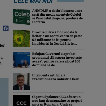
CELE MAI NOI
ANMDMR a decis blocarea unor
serii din medicamentele Colebil
și Panzcebil drajeuri, produse de
Biofarm
:
Direcția Silvică Dolj scoate la
licitație un acord-cadru de peste
5,5 milioane de lei pentru
împăduriri la Ocolul Silvic ...
lor
Bolojan: Guvernul a aprobat
t,
programul „Diaspora investeşte
acasă”, pentru care a alocat 100
ă
de milioane de ...
Inteligența artificială
revoluționează industria berii
Gigantul polonez CCC aduce un
nou lanț de magazine cu prețuri
mici în România. Unde se