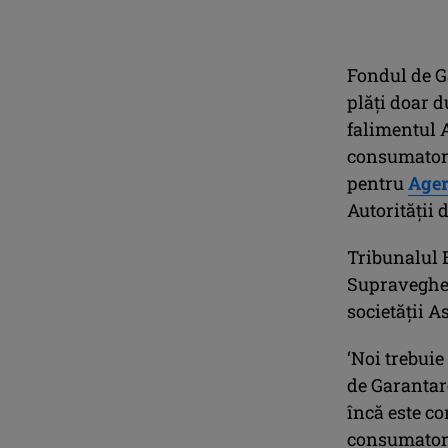
Fondul de Ga
plăţi doar d
falimentul A
consumatorul
pentru
Ager
Autorităţii
Tribunalul B
Supravegher
societăţii A
‘Noi trebuie
de Garantare
încă este co
consumatoru