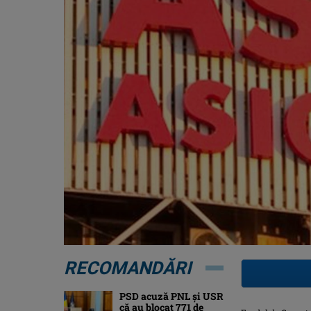
RECOMANDĂRI
PSD acuză PNL și USR
că au blocat 771 de