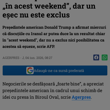
„în acest weekend”, dar un
eșec nu este exclus
Preşedintele american Donald Trump a afirmat miercuri
că discuţiile cu Iranul ar putea duce la un rezultat chiar
în "acest weekend", dar nu a exclus nici posibilitatea ca
acestea să eşueze, scrie AFP.
AGERPRES
-
J, 04 iun. 2026, 08:27
Adaugă-ne ca sursă preferată
Negocierile se desfăşoară „foarte bine”, a apreciat
preşedintele american în cadrul unui schimb de
idei cu presa în Biroul Oval, scrie
Agerpres
.