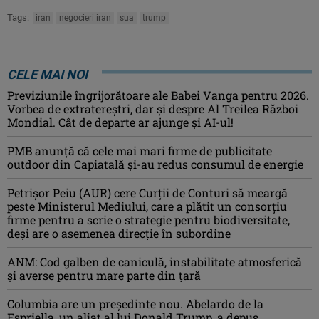
Tags:
iran
negocieri iran
sua
trump
CELE MAI NOI
Previziunile îngrijorătoare ale Babei Vanga pentru 2026.
Vorbea de extratereștri, dar și despre Al Treilea Război
Mondial. Cât de departe ar ajunge și AI-ul!
PMB anunță că cele mai mari firme de publicitate
outdoor din Capiatală și-au redus consumul de energie
Petrişor Peiu (AUR) cere Curții de Conturi să meargă
peste Ministerul Mediului, care a plătit un consorţiu
firme pentru a scrie o strategie pentru biodiversitate,
deşi are o asemenea direcție în subordine
ANM: Cod galben de caniculă, instabilitate atmosferică
și averse pentru mare parte din țară
Columbia are un președinte nou. Abelardo de la
Espriella, un aliat al lui Donald Trump, a depus