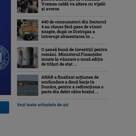
Vremea caldă va altera cu vijelii
și averse
440 de consumatori din Sectorul
4 au rămas fără gaze de vineri
noapte, după ce Distrigaz a
întrerupt alimentarea în ...
O șansă bună de investiții pentru
români. Ministerul Finanțelor
scoate la vânzare o nouă ediție
de titluri de stat ...
ANAR a finalizat acțiunea de
scufundare a două barje în
Dunăre, pentru a redirecționa o
parte din debit către brațul ...
Vezi toate articolele de azi