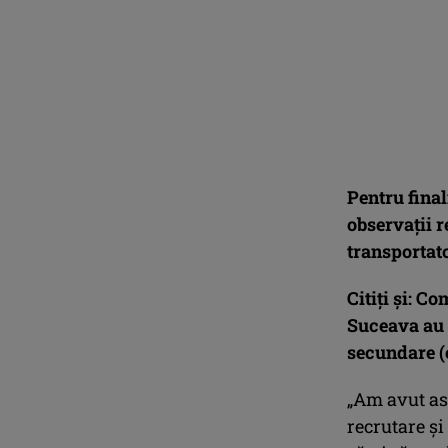
Pentru final
observații r
transportato
Citiți și:
Com
Suceava au 
secundare (
„Am avut ast
recrutare și