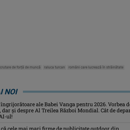
ecrutare de forță de muncă
raluca turcan
români care lucrează în străinătate
I NOI
 îngrijorătoare ale Babei Vanga pentru 2026. Vorbea d
i, dar și despre Al Treilea Război Mondial. Cât de depa
AI-ul!
ă cele mai mari firme de publicitate outdoor din