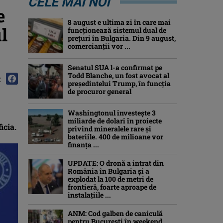
CELE MAI NOI
e
8 august e ultima zi în care mai
l
funcționează sistemul dual de
prețuri în Bulgaria. Din 9 august,
comercianții vor ...
Senatul SUA l-a confirmat pe
Todd Blanche, un fost avocat al
:
președintelui Trump, în funcția
de procuror general
Washingtonul investește 3
miliarde de dolari în proiecte
icia.
privind mineralele rare și
bateriile. 400 de milioane vor
finanța ...
UPDATE: O dronă a intrat din
România în Bulgaria şi a
explodat la 100 de metri de
frontieră, foarte aproape de
instalațiile ...
ANM: Cod galben de caniculă
pentru București în weekend.