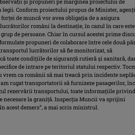
observații și propuneri pe marginea proiectului de
 legii. Conform proiectului propus de Minister, agenți
 forței de muncă vor avea obligația de a asigura
lucrătorilor români la destinație, în cazul în care este
grup de persoane. Chiar în cursul acestei prime discu
 formulate propuneri de colaborare între cele două păr
 transportul lucrătorilor să fie monitorizat, să
ă toate condițiile de siguranță rutieră și sanitară, dar
pecifice de intrare pe teritoriul statului respectiv. Toc
u vrem ca românii să mai treacă prin incidente neplă
, am rugat transportatorii să furnizeze pasagerilor, în
l rezervării transportului, toate informațiile privin
 necesare la graniță. Inspecția Muncii va sprijini
n acest demers”, a mai scris ministrul.