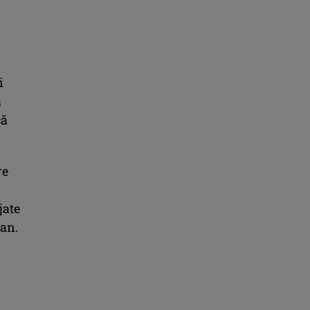
i
a
că
re
jate
can.