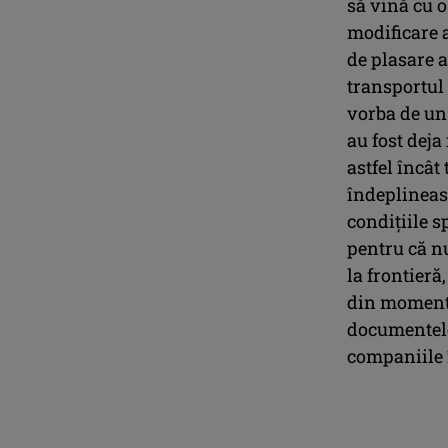
să vină cu 
modificare a
de plasare a
transportul 
vorba de un 
au fost deja
astfel încât
îndeplineasc
condițiile s
pentru că n
la frontieră
din momentu
documentele
companiile î