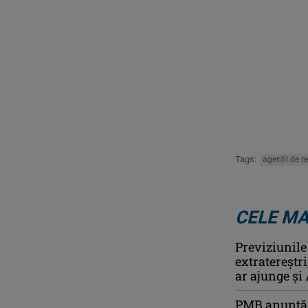
Tags:
agenții de r
CELE MA
Previziunile
extratereștr
ar ajunge și 
PMB anunță c