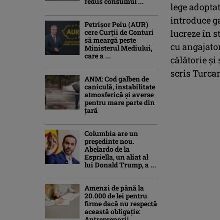
redus consumul ...
lege adoptat
introduce g
Petrişor Peiu (AUR)
cere Curții de Conturi
lucreze în s
să meargă peste
cu angajator
Ministerul Mediului,
care a ...
călătorie și
scris Turca
ANM: Cod galben de
caniculă, instabilitate
atmosferică și averse
pentru mare parte din
țară
Columbia are un
președinte nou.
Abelardo de la
Espriella, un aliat al
lui Donald Trump, a ...
Amenzi de până la
20.000 de lei pentru
firme dacă nu respectă
această obligație:
Antreprenorii ...