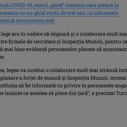
criză COVID-19, statul „ajută” românii care pleacă la
mania cu un ghid vechi de trei ani, cu informaţii
analiză (economica.net)
 lege are în vedere să impună și o colaborare mult ma
tre firmele de recrutare și Inspecția Muncii, pentru c
ibă mai bine evidență persoanelor plecate să munceas
te.
, legea va institui o colaborare mult mai strânsă înt
 plasare a forței de muncă și Inspecția Muncii, tocmai
stituția să fie informată cu privire la persoanele anga
te înainte ca acestea să plece din țară”, a precizat Tur