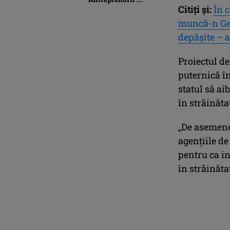
Citiți și:
În 
muncă-n Ger
depăşite – 
Proiectul de
puternică în
statul să a
în străinăta
„De asemenea
agențiile de
pentru ca in
în străinăta