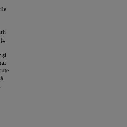
ile
ții
ți,
 și
mai
cute
că
d