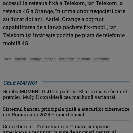
accesul la reţeaua fixă a Telekom, iar Telekom la
reţeaua 4G a Orange, în urma unor negocieri care
au durat doi ani. Astfel, Orange a obţinut
capabilitatea de a lansa pachete fix-mobil, iar
Telekom îşi întăreşte poziţia pe piaţa de telefonie
mobilă 4G.
Tags:
ancom
orange
rcs rds
retele fixe
telekom
vodafone
CELE MAI NOI
Bomba MOMENTULUI în politică! El ar urma să fie noul
premier. Mulți îl consideră cea mai bună variantă!
Sistemul bancar, principala țintă a atacurilor cibernetice
din România în 2025 – raport oficial
Concedieri în IT-ul românesc. O mare companie
americană a renunțat la sute de angajați pentru al