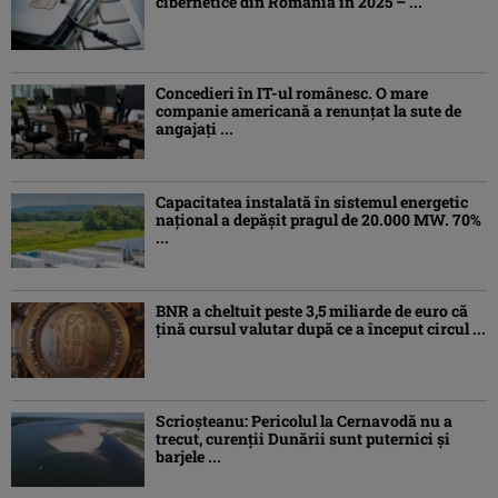
cibernetice din România în 2025 – ...
Concedieri în IT-ul românesc. O mare
companie americană a renunțat la sute de
angajați ...
Capacitatea instalată în sistemul energetic
național a depășit pragul de 20.000 MW. 70%
...
BNR a cheltuit peste 3,5 miliarde de euro că
țină cursul valutar după ce a început circul ...
Scrioșteanu: Pericolul la Cernavodă nu a
trecut, curenţii Dunării sunt puternici şi
barjele ...