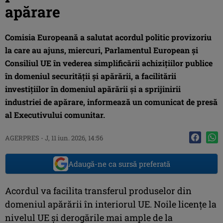
apărare
Comisia Europeană a salutat acordul politic provizoriu
la care au ajuns, miercuri, Parlamentul European şi
Consiliul UE în vederea simplificării achiziţiilor publice
în domeniul securităţii şi apărării, a facilitării
investiţiilor în domeniul apărării şi a sprijinirii
industriei de apărare, informează un comunicat de presă
al Executivului comunitar.
AGERPRES
-
J, 11 iun. 2026, 14:56
Adaugă-ne ca sursă preferată
Acordul va facilita transferul produselor din
domeniul apărării în interiorul UE. Noile licenţe la
nivelul UE şi derogările mai ample de la