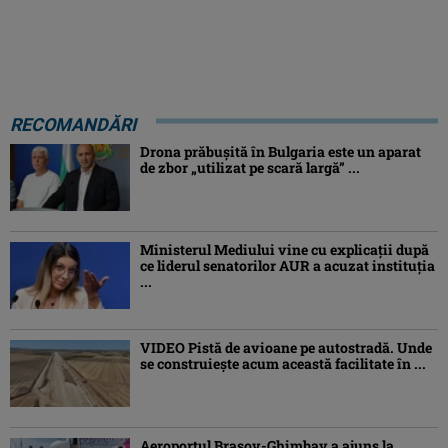
RECOMANDĂRI
Drona prăbuşită în Bulgaria este un aparat
de zbor „utilizat pe scară largă” ...
Ministerul Mediului vine cu explicații după
ce liderul senatorilor AUR a acuzat instituția
...
VIDEO Pistă de avioane pe autostradă. Unde
se construiește acum această facilitate în ...
Aeroportul Brașov-Ghimbav a ajuns la