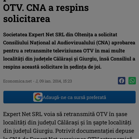
OTV. CNA a respins
solicitarea
Societatea Expert Net SRL din Olteniţa a solicitat
Consiliului Naţional al Audiovizualului (CNA) aprobarea
pentru a retransmite televiziunea OTV în mai multe
localităţi din judeţele Călăraşi şi Giurgiu, însă Consiliul a
respins această solicitare în şedinţa de joi.
Economica.net -
J, 09 ian. 2014, 15:23
Adaugă-ne ca sursă preferată
Expert Net SRL voia să retransmită OTV în şase
localităţi din judeţul Călăraşi şi în şapte localităţi
din judeţul Giurgiu. Potrivit documentaţiei depuse
la CNA de Expert Net, versiunea OTV retransmisă