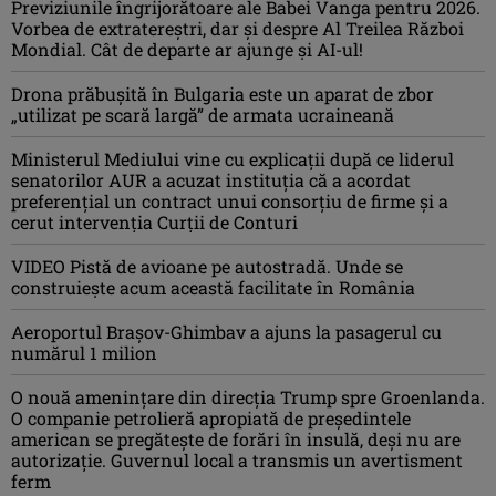
Previziunile îngrijorătoare ale Babei Vanga pentru 2026.
Vorbea de extratereștri, dar și despre Al Treilea Război
Mondial. Cât de departe ar ajunge și AI-ul!
Drona prăbuşită în Bulgaria este un aparat de zbor
„utilizat pe scară largă” de armata ucraineană
Ministerul Mediului vine cu explicații după ce liderul
senatorilor AUR a acuzat instituția că a acordat
preferențial un contract unui consorțiu de firme și a
cerut intervenția Curții de Conturi
VIDEO Pistă de avioane pe autostradă. Unde se
construiește acum această facilitate în România
Aeroportul Brașov-Ghimbav a ajuns la pasagerul cu
numărul 1 milion
O nouă amenințare din direcția Trump spre Groenlanda.
O companie petrolieră apropiată de președintele
american se pregătește de forări în insulă, deși nu are
autorizație. Guvernul local a transmis un avertisment
ferm