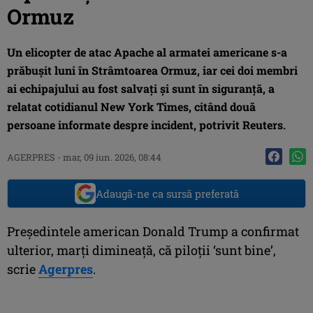
Ormuz
Un elicopter de atac Apache al armatei americane s-a
prăbuşit luni în Strâmtoarea Ormuz, iar cei doi membri
ai echipajului au fost salvaţi şi sunt în siguranţă, a
relatat cotidianul New York Times, citând două
persoane informate despre incident, potrivit Reuters.
AGERPRES
-
mar, 09 iun. 2026, 08:44
Adaugă-ne ca sursă preferată
Preşedintele american Donald Trump a confirmat
ulterior, marţi dimineaţă, că piloţii ‘sunt bine’,
scrie
Agerpres
.