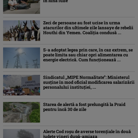
în luna iulie
Zeci de persoane au fost ucise în urma
atacurilor din ultimele zile lansaye de rebelii
Houthi din Yemen. Coaliția condusă ...
S-a adoptat legea prin care, în caz extrem, se
poate limita sau chiar opri alimentarea cu
energie electrică. Cum funcționează ...
Sindicatul „MIPE Normalitate”: Ministerul
susține în mod oficial modificarea salarizării
personalului instituției, ...
Starea de alertă a fost prelungită la Praid
pentru încă 30 de zile
Alerte Cod roşu de averse torenţiale în două
județe vineri după-amiaza