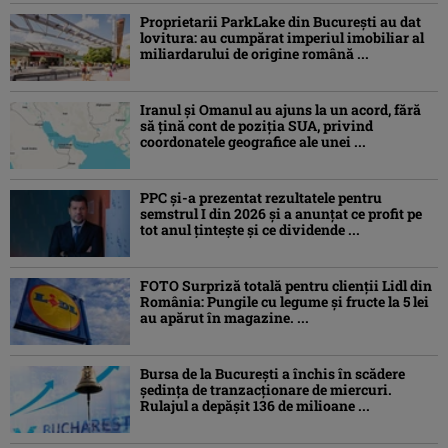
Proprietarii ParkLake din București au dat
lovitura: au cumpărat imperiul imobiliar al
miliardarului de origine română ...
Iranul și Omanul au ajuns la un acord, fără
să țină cont de poziția SUA, privind
coordonatele geografice ale unei ...
PPC și-a prezentat rezultatele pentru
semstrul I din 2026 și a anunțat ce profit pe
tot anul țintește și ce dividende ...
FOTO Surpriză totală pentru clienții Lidl din
România: Pungile cu legume și fructe la 5 lei
au apărut în magazine. ...
Bursa de la București a închis în scădere
ședința de tranzacționare de miercuri.
Rulajul a depășit 136 de milioane ...