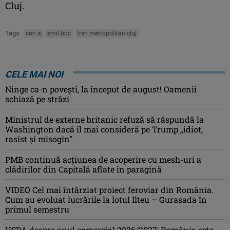
Cluj.
Tags:
con a
emil boc
tren metropolitan cluj
CELE MAI NOI
Ninge ca-n povești, la început de august! Oamenii
schiază pe străzi
Ministrul de externe britanic refuză să răspundă la
Washington dacă îl mai consideră pe Trump „idiot,
rasist şi misogin”
PMB continuă acțiunea de acoperire cu mesh-uri a
clădirilor din Capitală aflate în paragină
VIDEO Cel mai întârziat proiect feroviar din România.
Cum au evoluat lucrările la lotul Ilteu – Gurasada în
primul semestru
USDA despre anul comercial 2026/2027: România este