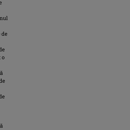
e
anul
 de
de
 o
să
 de
de
tă