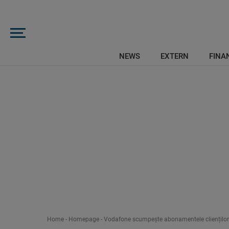
NEWS
EXTERN
FINAN
Home
-
Homepage
-
Vodafone scumpește abonamentele clienților bu