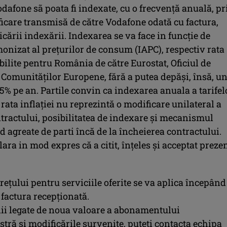
odafone sã poata fi indexate, cu o frecvență anuală, pr
ficare transmisă de către Vodafone odată cu factura,
icării indexării. Indexarea se va face in funcție de
onizat al prețurilor de consum (IAPC), respectiv rata
tabilite pentru România de către Eurostat, Oficiul de
l Comunităților Europene, fără a putea depăși, însă, u
5% pe an. Partile convin ca indexarea anuala a tarifel
 rata inflației nu reprezintă o modificare unilateral a
ntractului, posibilitatea de indexare și mecanismul
nd agreate de parti încă de la încheierea contractului.
lara in mod expres că a citit, înțeles și acceptat preze
ețului pentru serviciile oferite se va aplica începând
factura recepționată.
lii legate de noua valoare a abonamentului
ră și modificările survenite, puteți contacta echipa