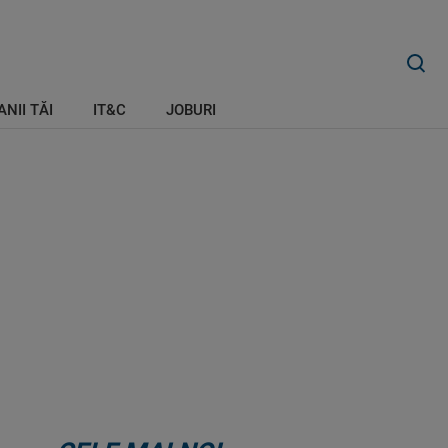
ANII TĂI
IT&C
JOBURI