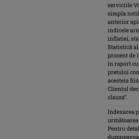
serviciile V
simpla noti
anterior apl
indicele arm
inflatiei, s
Statistică a
procent de 1
în raport cu
pretului co
acesteia fii
Clientul dec
clauza”.
Indexarea pr
următoarea 
Pentru deta
dumneavoast