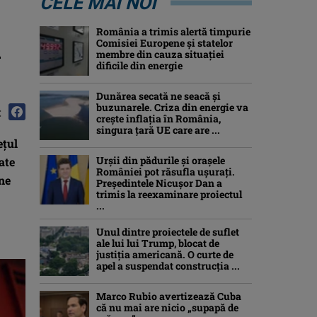
CELE MAI NOI
România a trimis alertă timpurie
ă
Comisiei Europene și statelor
membre din cauza situației
dificile din energie
Dunărea secată ne seacă și
buzunarele. Criza din energie va
:
crește inflația în România,
singura țară UE care are ...
eţul
Urșii din pădurile și orașele
ate
României pot răsufla ușurați.
ine
Președintele Nicușor Dan a
trimis la reexaminare proiectul
...
Unul dintre proiectele de suflet
ale lui lui Trump, blocat de
justiția americană. O curte de
apel a suspendat construcția ...
Marco Rubio avertizează Cuba
că nu mai are nicio „supapă de