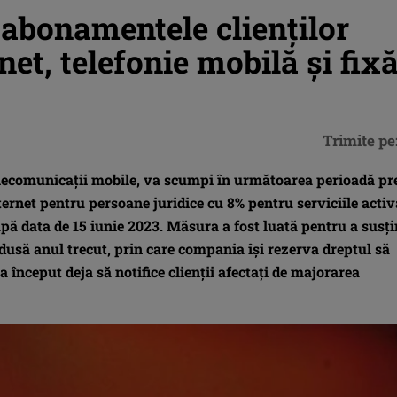
abonamentele clienților
et, telefonie mobilă și fix
Trimite pe
elecomunicații mobile, va scumpi în următoarea perioadă pr
ternet pentru persoane juridice cu 8% pentru serviciile activ
upă data de 15 iunie 2023. Măsura a fost luată pentru a susţ
rodusă anul trecut, prin care compania își rezerva dreptul să
 a început deja să notifice clienţii afectaţi de majorarea