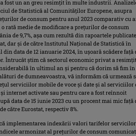
a fost un an greu resimțit în multe industrii. Analizel
iciul de Statistică al Comunităților Europene, asupra
rețurilor de consum pentru anul 2023 comparativ cu 
ă o rată medie de modificare a prețurilor de consum
nia de 9,7%, așa cum rezultă din rapoartele publicate
at, dar și de către Institutul Național de Statistică în
 din data de 12 ianuarie 2024, în ușoară scădere față 
r. Întrucât știm că sectorul economic privat a resimțit
siderabilă în ultimul an și pentru că dorim să fim în
alături de dumneavoastra, vă informăm că urmează 
ul serviciilor mobile de voce și date și al serviciilor
x și internet activate sau pentru care a fost reînnoit
după data de 15 iunie 2023 cu un procent mai mic față 
 de către Eurostat, respectiv 8%.
ă implementarea indexării valori tarifelor servicilor
indicele armonizat al prețurilor de consum comunica