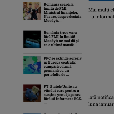
România scapă la
limită de FMI.
Mai mulți cl
Ministrul finanțelor,
i-a informat
Nazare, despre decizia
Moody’s: ...
România trece vara
fără FMI, la limită!
Moody’s ne mai dă și
ea o ultimă șansă: ...
PPC se extinde agresiv
în Europa centrală:
cumpără o firmă
germană cu un
portofoliu de ...
FT: Statele Unite au
vândut euro pentru a
susține yenul japonez
Iată notific
fără să informeze BCE.
...
luna ianuar