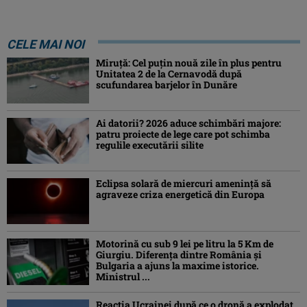
CELE MAI NOI
Miruță: Cel puțin nouă zile în plus pentru
Unitatea 2 de la Cernavodă după
scufundarea barjelor în Dunăre
Ai datorii? 2026 aduce schimbări majore:
patru proiecte de lege care pot schimba
regulile executării silite
Eclipsa solară de miercuri ameninţă să
agraveze criza energetică din Europa
Motorină cu sub 9 lei pe litru la 5 Km de
Giurgiu. Diferența dintre România și
Bulgaria a ajuns la maxime istorice.
Ministrul ...
Reacția Ucrainei după ce o dronă a explodat