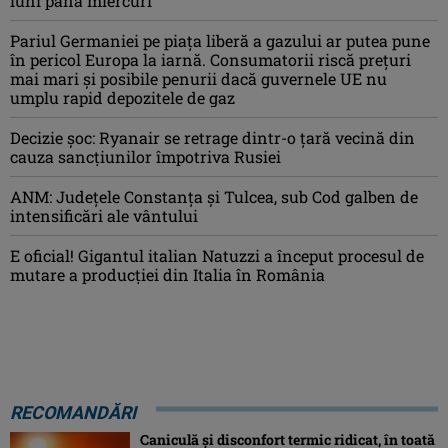
luni până miercuri
Pariul Germaniei pe piaţa liberă a gazului ar putea pune
în pericol Europa la iarnă. Consumatorii riscă preţuri
mai mari şi posibile penurii dacă guvernele UE nu
umplu rapid depozitele de gaz
Decizie șoc: Ryanair se retrage dintr-o țară vecină din
cauza sancțiunilor împotriva Rusiei
ANM: Judeţele Constanţa şi Tulcea, sub Cod galben de
intensificări ale vântului
E oficial! Gigantul italian Natuzzi a început procesul de
mutare a producției din Italia în România
RECOMANDĂRI
Caniculă şi disconfort termic ridicat, în toată