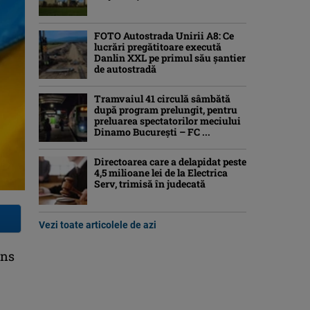
FOTO Autostrada Unirii A8: Ce
lucrări pregătitoare execută
Danlin XXL pe primul său șantier
de autostradă
Tramvaiul 41 circulă sâmbătă
după program prelungit, pentru
preluarea spectatorilor meciului
Dinamo București – FC ...
Directoarea care a delapidat peste
4,5 milioane lei de la Electrica
Serv, trimisă în judecată
Vezi toate articolele de azi
rns