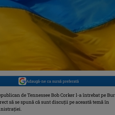
Adaugă-ne ca sursă preferată
epublican de Tennessee Bob Corker l-a întrebat pe Bu
orect să se spună că sunt discuţii pe această temă în
istraţiei.