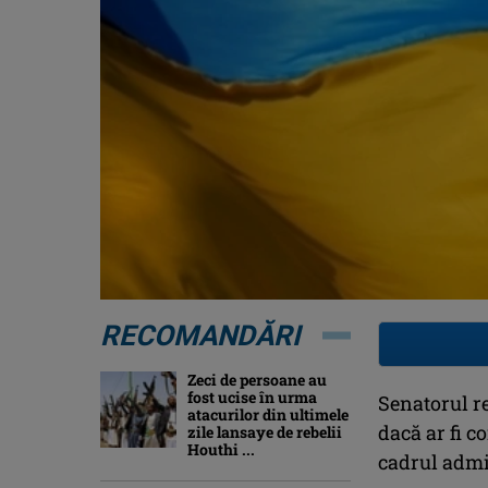
RECOMANDĂRI
Zeci de persoane au
fost ucise în urma
Senatorul r
atacurilor din ultimele
dacă ar fi c
zile lansaye de rebelii
Houthi ...
cadrul admin