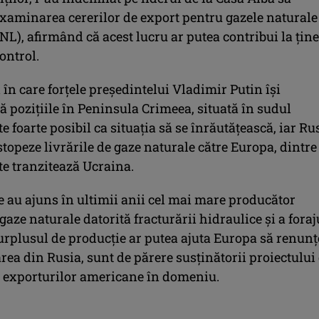
examinarea cererilor de export pentru gazele naturale
GNL), afirmând că acest lucru ar putea contribui la ţin
ontrol.
 în care forţele preşedintelui Vladimir Putin îşi
 poziţiile în Peninsula Crimeea, situată în sudul
te foarte posibil ca situaţia să se înrăutăţească, iar Ru
stopeze livrările de gaze naturale către Europa, dintre
te tranzitează Ucraina.
e au ajuns în ultimii anii cel mai mare producător
aze naturale datorită fracturării hidraulice şi a foraj
urplusul de producţie ar putea ajuta Europa să renunţ
ea din Rusia, sunt de părere susţinătorii proiectului
a exporturilor americane în domeniu.