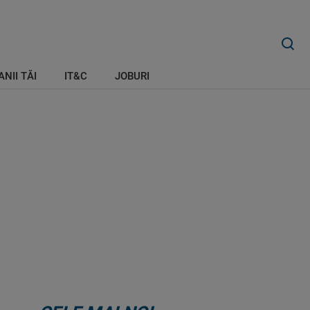
ANII TĂI
IT&C
JOBURI