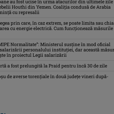
oane au fost ucise în urma atacurilor din ultimele zile
ebelii Houthi din Yemen. Coaliția condusă de Arabia
ință cu represalii
egea prin care, în caz extrem, se poate limita sau chia
area cu energie electrică. Cum funcționează măsurile
MIPE Normalitate”: Ministerul susține în mod oficial
salarizării personalului instituției, dar această măsu
te în proiectul Legii salarizării
rtă a fost prelungită la Praid pentru încă 30 de zile
oşu de averse torenţiale în două județe vineri după-