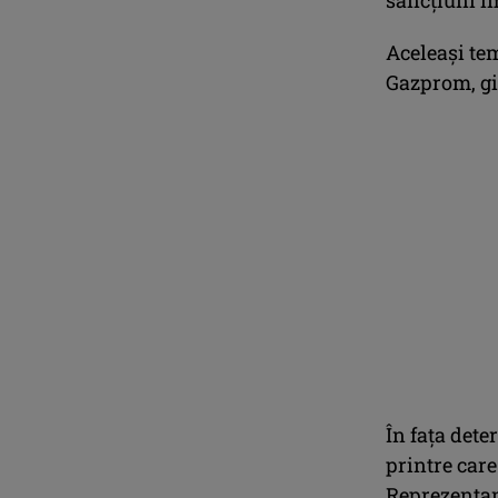
Aceleaşi tem
Gazprom, gi
În faţa dete
printre car
Reprezentanţ