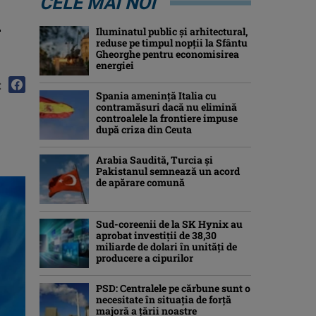
CELE MAI NOI
ă
Iluminatul public şi arhitectural,
reduse pe timpul nopţii la Sfântu
Gheorghe pentru economisirea
energiei
:
Spania ameninţă Italia cu
contramăsuri dacă nu elimină
controalele la frontiere impuse
după criza din Ceuta
Arabia Saudită, Turcia şi
Pakistanul semnează un acord
de apărare comună
Sud-coreenii de la SK Hynix au
aprobat investiţii de 38,30
miliarde de dolari în unităţi de
producere a cipurilor
PSD: Centralele pe cărbune sunt o
necesitate în situaţia de forţă
majoră a ţării noastre