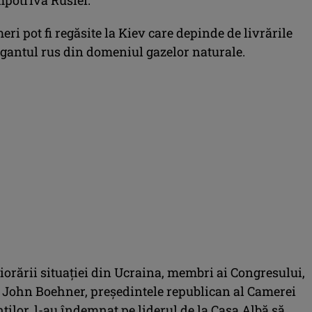
eri pot fi regăsite la Kiev care depinde de livrările
gantul rus din domeniul gazelor naturale.
riorării situaţiei din Ucraina, membri ai Congresului,
e John Boehner, preşedintele republican al Camerei
ilor, l-au îndemnat pe liderul de la Casa Albă să