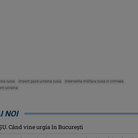
aina rusia
import gaze ucraina rusia
interventie militara rusia in crimeea
rom ucraina
I NOI
U. Când vine urgia în Bucureşti