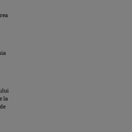
erea
sia
ului
e la
 de