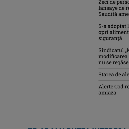
Zeci de pers
lansaye de r
Saudită amen
S-a adoptat l
opri aliment
siguranță
Sindicatul „
modificarea 
nu se regăseș
Starea de ale
Alerte Cod r
amiaza