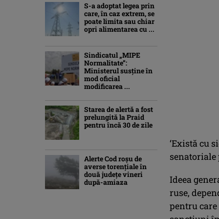
S-a adoptat legea prin
care, în caz extrem, se
poate limita sau chiar
opri alimentarea cu ...
Sindicatul „MIPE
Normalitate”:
Ministerul susține în
mod oficial
modificarea ...
Starea de alertă a fost
prelungită la Praid
pentru încă 30 de zile
‘Există cu s
senatoriale 
Alerte Cod roşu de
averse torenţiale în
două județe vineri
Ideea gener
după-amiaza
ruse, depen
pentru care
sancţiuni î