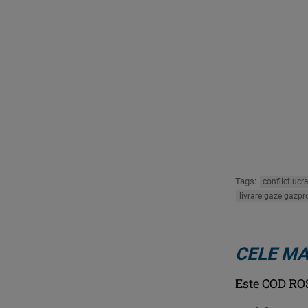
Tags:
conflict ucr
livrare gaze gazp
CELE MA
Este COD ROŞ